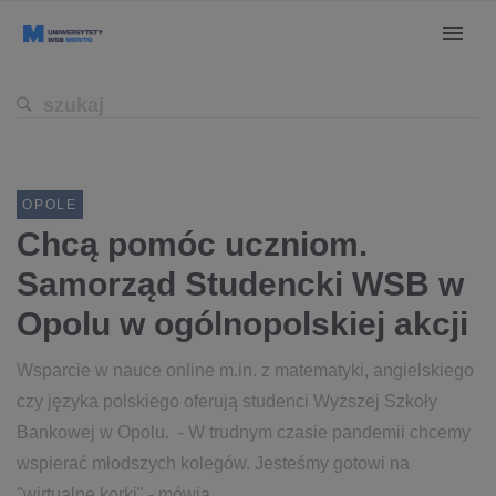
OPOLE
Chcą pomóc uczniom.
Samorząd Studencki WSB w
Opolu w ogólnopolskiej akcji
Wsparcie w nauce online m.in. z matematyki, angielskiego
czy języka polskiego oferują studenci Wyższej Szkoły
Bankowej w Opolu. - W trudnym czasie pandemii chcemy
wspierać młodszych kolegów. Jesteśmy gotowi na
"wirtualne korki" - mówią.