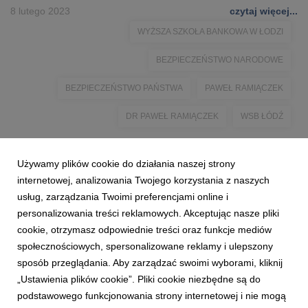
8 lutego 2023
czytaj więcej...
WYŻSZA SZKOŁA BANKOWA W ŁODZI
BEZPIECZEŃSTWO NARODOWE
BEZPIECZEŃSTWO PAŃSTWA
PAWEŁ RAMIĄCZEK
DR PAWEŁ RAMIĄCZEK
WSB ŁÓDŹ
Używamy plików cookie do działania naszej strony
internetowej, analizowania Twojego korzystania z naszych
usług, zarządzania Twoimi preferencjami online i
personalizowania treści reklamowych. Akceptując nasze pliki
cookie, otrzymasz odpowiednie treści oraz funkcje mediów
społecznościowych, spersonalizowane reklamy i ulepszony
sposób przeglądania. Aby zarządzać swoimi wyborami, kliknij
„Ustawienia plików cookie”. Pliki cookie niezbędne są do
podstawowego funkcjonowania strony internetowej i nie mogą