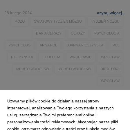
28 lutego 2024
czytaj więcej...
MÓZG
ŚWIATOWY TYDZIEŃ MÓZGU
TYDZIEŃ MÓZGU
DARIA CERAZY
CERAZY
PSYCHOLOGIA
PSYCHOLOG
ANNA POL
JOANNA PIECZYŃSKA
POL
PIECZYŃSKA
FILOLOGIA
WROCLAWIU
WROCLAW
MERITO WROCLAW
MERITO WROCŁAW
DIETETYKA
WROCŁAW
Używamy plików cookie do działania naszej strony
internetowej, analizowania Twojego korzystania z naszych
usług, zarządzania Twoimi preferencjami online i
personalizowania treści reklamowych. Akceptując nasze pliki
cookie, otrzymasz odpowiednie treści oraz funkcje mediów