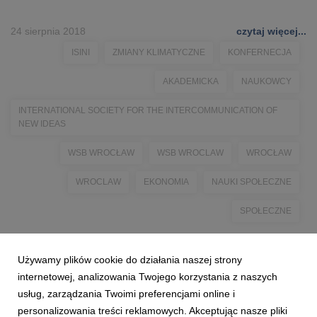
24 sierpnia 2018
czytaj więcej...
ISINI
ZMIANY KLIMATYCZNE
KONFERNECJA
AKADEMICKA
NAUKOWCY
INTERNATIONAL SOCIETY FOR THE INTERCOMMUNICATION OF
NEW IDEAS
WSB WROCŁAW
WSB WROCLAW
WROCŁAW
WROCLAW
EKONOMIA
NAUKI SPOŁECZNE
SPOŁECZNE
Używamy plików cookie do działania naszej strony
internetowej, analizowania Twojego korzystania z naszych
usług, zarządzania Twoimi preferencjami online i
personalizowania treści reklamowych. Akceptując nasze pliki