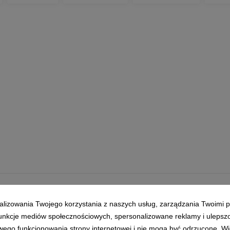
Klauzula RODO
alizowania Twojego korzystania z naszych usług, zarządzania Twoimi p
 funkcje mediów społecznościowych, spersonalizowane reklamy i ulepsz
wego funkcjonowania strony internetowej i nie mogą być odrzucone. Więc