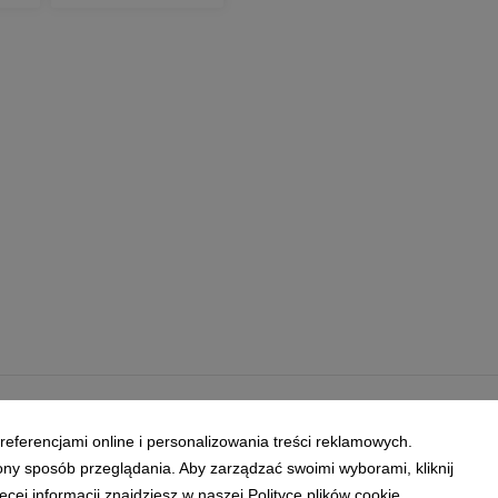
referencjami online i personalizowania treści reklamowych.
ony sposób przeglądania. Aby zarządzać swoimi wyborami, kliknij
ej informacji znajdziesz w naszej Polityce plików cookie.