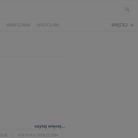
Ń
WARSZAWA
WROCŁAW
WIĘCEJ
czytaj więcej...
ZAJE
POLITYKA SPOŁECZNA