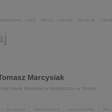
ŃSK/GDYNIA
ŁÓDŹ
OPOLE
POZNAŃ
SZCZECIN
TORU
r Tomasz Marcysiak
szej Szkoły Bankowej w Bydgoszczy i w Toruniu.
SOCJOLOGIA
WSB BYDGOSZCZ
SPOŁECZEŃSTWO
OBYC