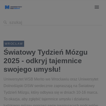
WROCŁAW
Światowy Tydzień Mózgu
2025 - odkryj tajemnice
swojego umysłu!
Uniwersytet WSB Merito we Wrocławiu oraz Uniwersytet
Dolnośląski DSW serdecznie zapraszają na Światowy
Tydzień Mózgu, który odbywa się w dniach 10-16 marca.
To okazja, aby zgłębić tajemnice umysłu i działania
ludzkiego mózgu poprzez serię inspirujących podcastów