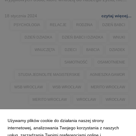
18 stycznia 2024
czytaj więcej...
PSYCHOLOGIA
RELACJE
RODZINA
DZIEŃ BABCI
DZIEŃ DZIADKA
DZIEŃ BABCI I DZIADKA
WNUKI
WNUCZĘTA
DZIECI
BABCIA
DZIADEK
SAMOTNOŚĆ
OSAMOTNIENIE
STUDIA JEDNOLITE MAGISTERSKIE
AGNIESZKA GAWOR
WSB WROCLAW
WSB WROCŁAW
MERITO WROCŁAW
MERITO WROCLAW
WROCLAW
WROCŁAW
Używamy plików cookie do działania naszej strony
internetowej, analizowania Twojego korzystania z naszych
usług, zarządzania Twoimi preferencjami online i