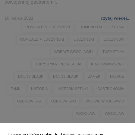
powojennej gastronomii.
10 marca 2021
czytaj więcej...
ROMUALD M. ŁUCZYŃSKI
ROMUALD M. LUCZYNSKI
ROMUALD M LUCZYNSKI
ŁUCZYŃSKI
LUCZYNSKI
WSB WE WROCLAWIU
TURYSTYKA
TURYSTYKA I REKREACJA
KRAJOZNAWSTWO
DOLNY ŚLĄSK
DOLNY SLASK
ZAMEK
PAŁACE
ZAMKI
HISTORIA
HISTORIA SZTUKI
GASTRONOMIA
UZDROWISKA
UZDROWISKO
WSB WE WROCŁAWIU
WROCŁAW
WROCLAW
Używamy plików cookie do działania naszej strony