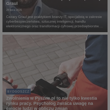
Graul
28 lipca 2026
Cezary Graul jest praktykiem branży IT, specjalistą w zakresie
cyberbezpieczeństwa, sztucznej inteligencji, handlu
elektronicznego oraz transformacji cyfrowej przedsiębiorstw.
Związany z Uniwersytetem WSB Merito Bydgoszcz, gdzie dzieli
się swoją wiedzą i doświadczeniem z...
BYDGOSZCZ
Zwolnienia w Pyszne.pl to nie tylko kwestia
rynku pracy. Psycholog zwraca uwagę na
emocje ludzi w obliczu zmian