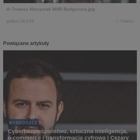
dr Tomasz Marcysiak WSB Bydgoszcz.jpg
grafika
|
56,5 KB
Pobierz
Powiązane artykuły
BYDGOSZCZ
Cyberbezpieczeństwo, sztuczna inteligencja,
e-commerce i transformacja cyfrowa | Cezary