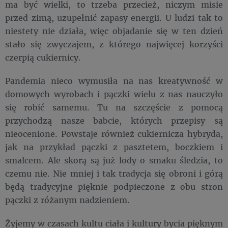
ma być wielki, to trzeba przecież, niczym misie
przed zimą, uzupełnić zapasy energii. U ludzi tak to
niestety nie działa, więc objadanie się w ten dzień
stało się zwyczajem, z którego najwięcej korzyści
czerpią cukiernicy.
Pandemia nieco wymusiła na nas kreatywność w
domowych wyrobach i pączki wielu z nas nauczyło
się robić samemu. Tu na szczęście z pomocą
przychodzą nasze babcie, których przepisy są
nieocenione. Powstaje również cukiernicza hybryda,
jak na przykład pączki z pasztetem, boczkiem i
smalcem. Ale skorą są już lody o smaku śledzia, to
czemu nie. Nie mniej i tak tradycja się obroni i górą
będą tradycyjne pięknie podpieczone z obu stron
pączki z różanym nadzieniem.
Żyjemy w czasach kultu ciała i kultury bycia pięknym