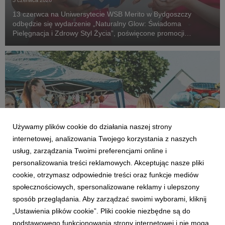
3 czerwca 2026
13 czerwca na Uniwersytecie WSB Merito w Bydgoszczy
odbędzie się wydarzenie „Naturalny Glow: Świadoma
Pielęgnacja i Zdrowy Styl Życia”, poświęcone promocji
zdrowia, świadomej pielęgnacji oraz nowoczesnych trendów w
branży beauty.
Używamy plików cookie do działania naszej strony
internetowej, analizowania Twojego korzystania z naszych
usług, zarządzania Twoimi preferencjami online i
personalizowania treści reklamowych. Akceptując nasze pliki
cookie, otrzymasz odpowiednie treści oraz funkcje mediów
BYDGOSZCZ
społecznościowych, spersonalizowane reklamy i ulepszony
Dr Magdalena Zubiel: Jak spędzać czas z
sposób przeglądania. Aby zarządzać swoimi wyborami, kliknij
dziećmi? Najważniejsza jest jakość obecności
„Ustawienia plików cookie”. Pliki cookie niezbędne są do
28 maja 2026
podstawowego funkcjonowania strony internetowej i nie mogą