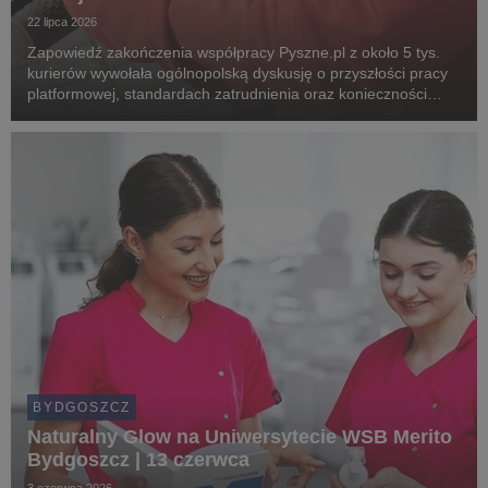
22 lipca 2026
Zapowiedź zakończenia współpracy Pyszne.pl z około 5 tys.
kurierów wywołała ogólnopolską dyskusję o przyszłości pracy
platformowej, standardach zatrudnienia oraz konieczności
wdrożenia unijnych regulacji chroniących pracowników.
Związkowcy alarmują, że planowane zmiany m...
BYDGOSZCZ
Naturalny Glow na Uniwersytecie WSB Merito
Bydgoszcz | 13 czerwca