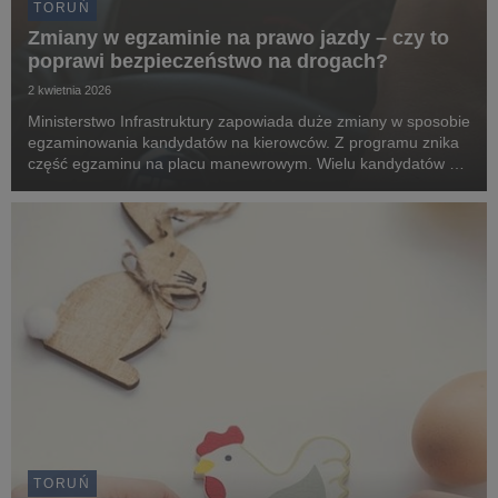
TORUŃ
Zmiany w egzaminie na prawo jazdy – czy to
poprawi bezpieczeństwo na drogach?
2 kwietnia 2026
Ministerstwo Infrastruktury zapowiada duże zmiany w sposobie
egzaminowania kandydatów na kierowców. Z programu znika
część egzaminu na placu manewrowym. Wielu kandydatów nie
zaliczało tej próby. Modernizacja czeka także część
teoretyczną. Pytania mają dotyczyć faktycznyc...
TORUŃ