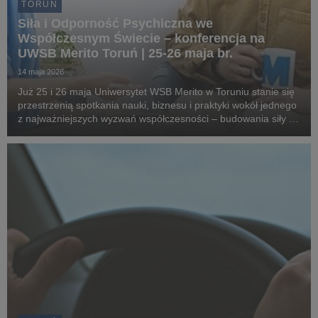
TORUŃ
Siła i Odporność Psychiczna we
Współczesnym Świecie – konferencja na
UWSB Merito Toruń | 25-26 maja br.
14 maja 2026
Już 25 i 26 maja Uniwersytet WSB Merito w Toruniu stanie się
przestrzenią spotkania nauki, biznesu i praktyki wokół jednego
z najważniejszych wyzwań współczesności – budowania siły i
odporności psychicznej. Konferencja „Siła i Odporność
Psychiczna we Współczesnym Świecie...