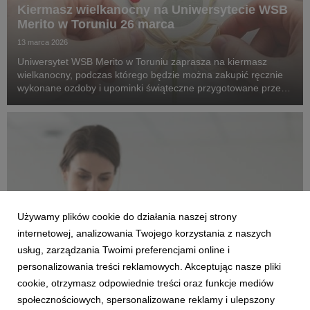
Kiermasz wielkanocny na Uniwersytecie WSB
Merito w Toruniu 26 marca
13 marca 2026
Uniwersytet WSB Merito w Toruniu zaprasza na kiermasz
wielkanocny, podczas którego będzie można zakupić ręcznie
wykonane ozdoby i upominki świąteczne przygotowane przez
uczestników Warsztatów Terapii Zajęciowej z Włocławka,
Torunia, Kowalewa Pomorskiego i Sławkowa.
Używamy plików cookie do działania naszej strony
internetowej, analizowania Twojego korzystania z naszych
usług, zarządzania Twoimi preferencjami online i
personalizowania treści reklamowych. Akceptując nasze pliki
TORUŃ
cookie, otrzymasz odpowiednie treści oraz funkcje mediów
Holistyczna kosmetologia – zdrowie i piękno
społecznościowych, spersonalizowane reklamy i ulepszony
w praktyce na Uniwersytecie WSB Merito w