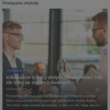
Powiązane artykuły
POZNAŃ
Kilkanaście tysięcy złotych dla studenta? Tak,
ale tylko na studiach dualnych.
13 września 2018
Poznańska Wyższa Szkoła Bankowa jest kolejną uczelnią,
która od października proponuje studentom studia dualne.
Ten dość nowy model nauczania, z roku na rok, staje się coraz
bardziej popularny na polskim rynku szkolnictwa wyższego.