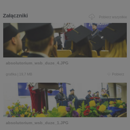
Załączniki
Pobierz wszystkie
absolutorium_wsb_duze_4.JPG
grafika
|
19,7 MB
Pobierz
absolutorium_wsb_duze_1.JPG