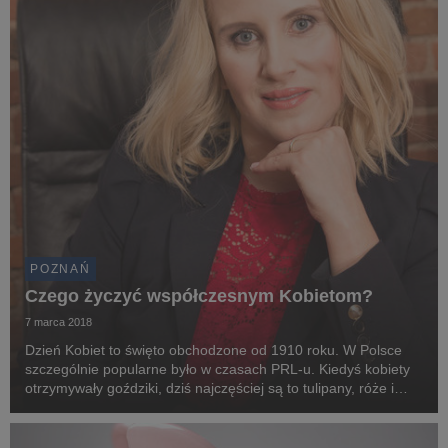
POZNAŃ
Czego życzyć współczesnym Kobietom?
7 marca 2018
Dzień Kobiet to święto obchodzone od 1910 roku. W Polsce
szczególnie popularne było w czasach PRL-u. Kiedyś kobiety
otrzymywały goździki, dziś najczęściej są to tulipany, róże i
drobne upominki. W Dniu Kobiet chciałabym zwrócić uwagę na
problemy i wyzwania, które stoją p...