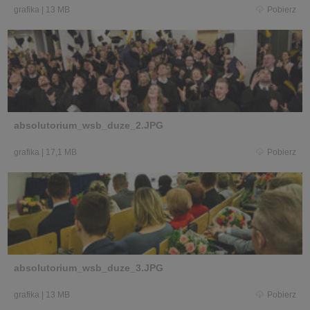
grafika
|
13 MB
Pobierz
absolutorium_wsb_duze_2.JPG
grafika
|
17,1 MB
Pobierz
absolutorium_wsb_duze_3.JPG
grafika
|
13 MB
Pobierz