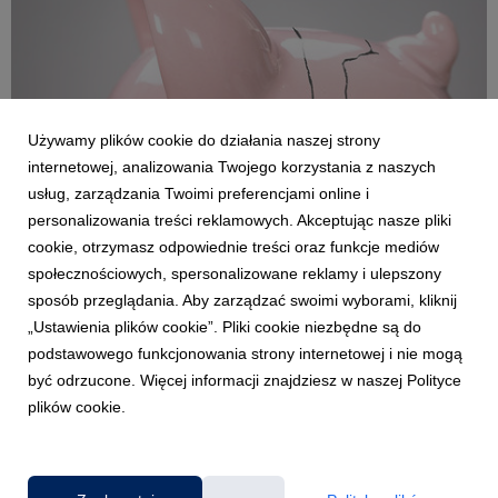
Używamy plików cookie do działania naszej strony
internetowej, analizowania Twojego korzystania z naszych
usług, zarządzania Twoimi preferencjami online i
personalizowania treści reklamowych. Akceptując nasze pliki
cookie, otrzymasz odpowiednie treści oraz funkcje mediów
POZNAŃ
społecznościowych, spersonalizowane reklamy i ulepszony
Jak nie dać się zwariować podczas
sposób przeglądania. Aby zarządzać swoimi wyborami, kliknij
wyprzedaży
„Ustawienia plików cookie”. Pliki cookie niezbędne są do
6 lutego 2018
podstawowego funkcjonowania strony internetowej i nie mogą
Zaraz po Świętach Bożego Narodzenia sieci handlowe
być odrzucone. Więcej informacji znajdziesz w naszej Polityce
ogłaszają okres wielkich wyprzedaży. Kusząc atrakcyjnymi
plików cookie.
promocjami, rabatami cenowymi i gratisami, przyciągają tłumy
klientów. Niestety zakupowe szaleństwo często kończy się
pustym portfelem i wózkiem wypełnionym niepot...