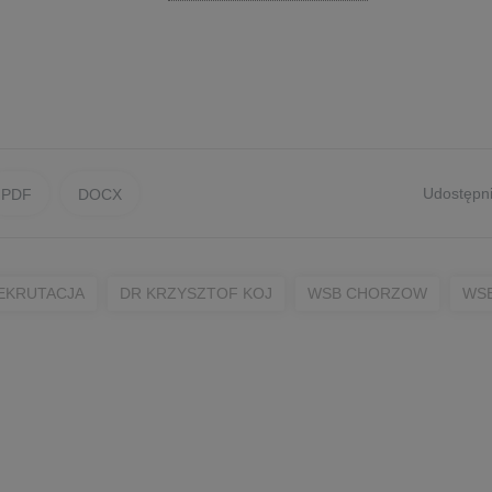
Udostępni
PDF
DOCX
EKRUTACJA
DR KRZYSZTOF KOJ
WSB CHORZOW
WSB