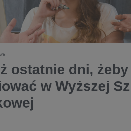
owa
uż ostatnie dni, żeb
iować w Wyższej Sz
kowej