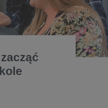
y zacząć
kole