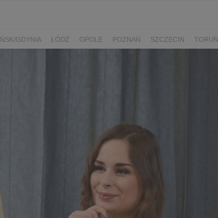
ŃSK/GDYNIA
ŁÓDŹ
OPOLE
POZNAŃ
SZCZECIN
TORU