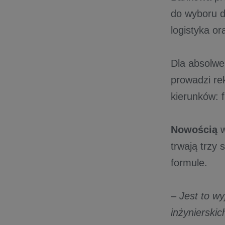
do wyboru d
logistyka o
Dla absolwe
prowadzi re
kierunków: 
Nowością
w
trwają trzy 
formule.
–
Jest to w
inżynierskic