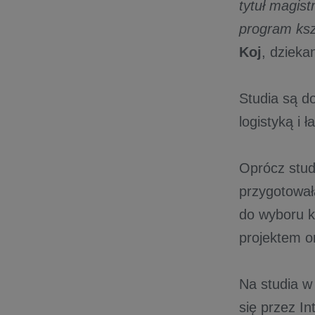
tytuł magis
program kszt
Koj
, dziek
Studia są d
logistyką i 
Oprócz stud
przygotował
do wyboru k
projektem o
Na studia w
się przez In