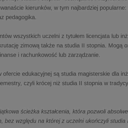
wanaście kierunków, w tym najbardziej popularne: 
raz pedagogika.
ntów wszystkich uczelni z tytułem licencjata lub i
krutację zimową także na studia II stopnia. Mogą o
finanse i rachunkowość lub zarządzanie.
 ofercie edukacyjnej są studia magisterskie dla inż
semestry, czyli krócej niż studia II stopnia w tradycy
yjątkowa ścieżka kształcenia, która pozwoli absolw
h, bez względu na której z uczelni ukończyli studia