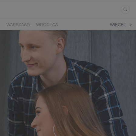
Ń
WARSZAWA
WROCŁAW
WIĘCEJ