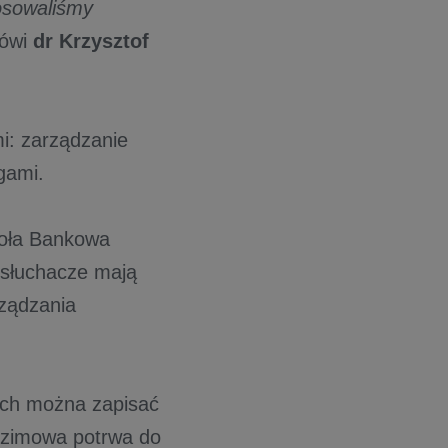
tosowaliśmy
ówi
dr Krzysztof
i: zarządzanie
gami.
zkoła Bankowa
 słuchacze mają
rządzania
ach można zapisać
a zimowa potrwa do