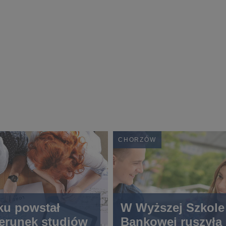
CHORZÓW
ku powstał
W Wyższej Szkole
erunek studiów
Bankowej ruszyła