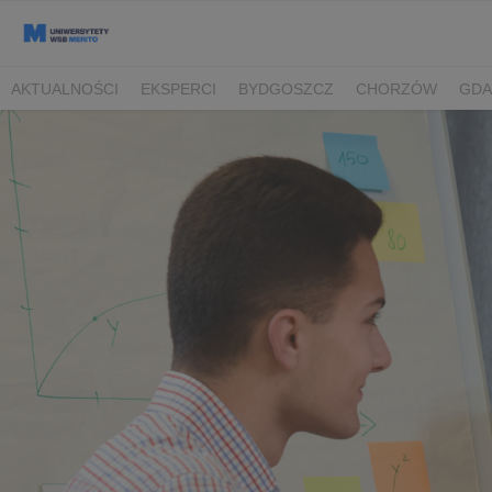
AKTUALNOŚCI
EKSPERCI
BYDGOSZCZ
CHORZÓW
GDA
TORUŃ/BYDGOSZCZ