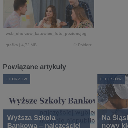
wsb_chorzow_katowice_foto_poziom.jpg
grafika
|
4,72 MB
Pobierz
Powiązane artykuły
CHORZÓW
CHORZÓW
Wyższa Szkoła
Na Śląs
Bankowa – najczęściej
nowy ki