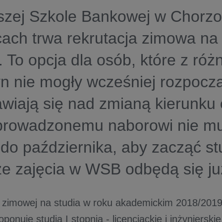
zej Szkole Bankowej w Chorzo
ach trwa rekrutacja zimowa na 
 To opcja dla osób, które z róż
n nie mogły wcześniej rozpoczą
wiają się nad zmianą kierunku 
 prowadzonemu naborowi nie m
do października, aby zacząć st
e zajęcia w WSB odbędą się ju
i zimowej na studia w roku akademickim 2018/201
onuje studia I stopnia - licencjackie i inżyniersk