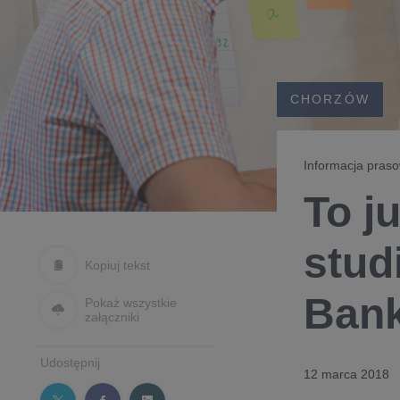
CHORZÓW
Informacja pras
To j
stud
Kopiuj tekst
Ban
Pokaż wszystkie
załączniki
Udostępnij
12 marca 2018