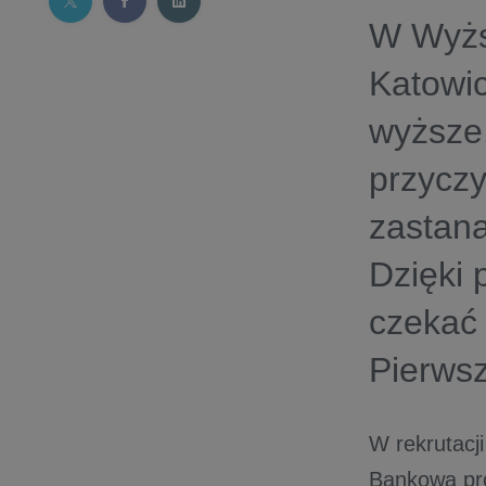
W Wyżs
Katowic
wyższe.
przyczy
zastana
Dzięki
czekać 
Pierwsz
W rekrutacj
Bankowa prop