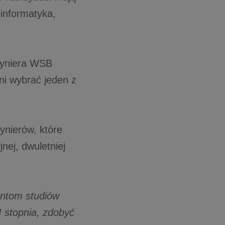
informatyka,
nżyniera WSB
ni wybrać jeden z
ynierów, które
jnej, dwuletniej
entom studiów
 I stopnia, zdobyć