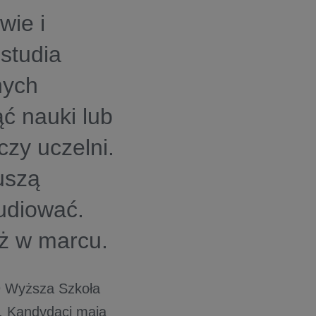
wie i
studia
nych
ć nauki lub
czy uczelni.
uszą
udiować.
ż w marcu.
9 Wyższa Szkoła
ie. Kandydaci mają