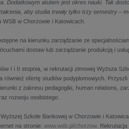
tra. Dodatkowym atutem jest okres nauki. Tak dos
ałcenia, aby studia trwały tylko trzy semestry
– m
an WSB w Chorzowie i Katowicach.
ostępne na kierunku zarządzanie ze specjalnościam
łańcuchami dostaw lub zarządzanie produkcją i usłu
iów I i II stopnia, w rekrutacji zimowej Wyższa S
a również ofertę studiów podyplomowych. Przyszli
ierunki z zakresu pedagogiki, human relations, za
raz rozwoju osobistego.
 Wyższej Szkole Bankowej w Chorzowie i Katowic
ternet na stronie:
www.wsb.pl/chorzow
. Rekrutacj