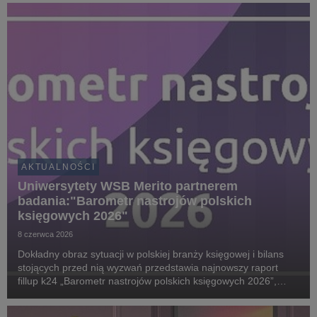
AKTUALNOŚCI
Uniwersytety WSB Merito partnerem
badania:"Barometr nastrojów polskich
księgowych 2026"
8 czerwca 2026
Dokładny obraz sytuacji w polskiej branży księgowej i bilans
stojących przed nią wyzwań przedstawia najnowszy raport
fillup k24 „Barometr nastrojów polskich księgowych 2026”,
przygotowany we współpracy ze Stowarzyszeniem Księgowych
w Polsce, Uniwersytetami WSB Merito i G...