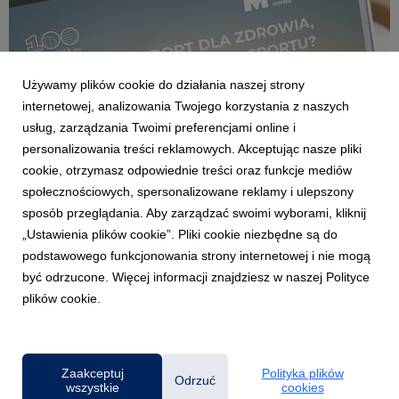
Używamy plików cookie do działania naszej strony
internetowej, analizowania Twojego korzystania z naszych
usług, zarządzania Twoimi preferencjami online i
personalizowania treści reklamowych. Akceptując nasze pliki
AKTUALNOŚCI
cookie, otrzymasz odpowiednie treści oraz funkcje mediów
Wykład na 100-lecie Gdyni: Sport dla zdrowia,
społecznościowych, spersonalizowane reklamy i ulepszony
czy zdrowie dla sportu? Perspektywa
sposób przeglądania. Aby zarządzać swoimi wyborami, kliknij
psychologiczna
„Ustawienia plików cookie”. Pliki cookie niezbędne są do
6 marca 2026
podstawowego funkcjonowania strony internetowej i nie mogą
Wykład otwarty dla mieszkańców w ramach całorocznego
być odrzucone. Więcej informacji znajdziesz w naszej Polityce
cyklu wykładów gdyńskich uczelni na 100-lecie Gdyni pod
plików cookie.
hasłem Gdynia! Wybór na dziś. Miasto na jutro.
Zaakceptuj
Polityka plików
Odrzuć
wszystkie
cookies