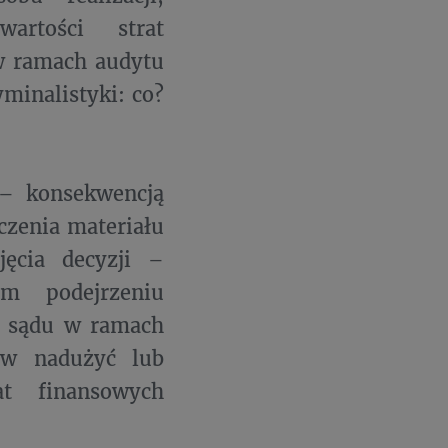
artości strat
 w ramach audytu
minalistyki: co?
o – konsekwencją
czenia materiału
ęcia decyzji –
m podejrzeniu
o sądu w ramach
ów nadużyć lub
t finansowych