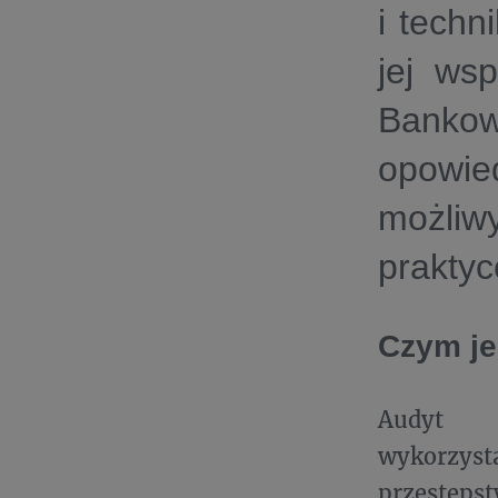
i techn
jej ws
Banko
opowie
możliw
prakty
Czym je
Audyt śl
wykorzyst
przestęps