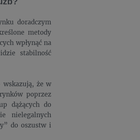
łużb?
rynku doradczym
określone metody
ących wpłynąć na
dzie stabilność
– wskazują, że w
j rynków poprzez
rup dążących do
e nielegalnych
y” do oszustw i