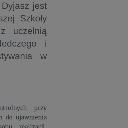
 Dyjasz jest
szej Szkoły
 uczelnią
ledczego i
stywania w
trolnych przy
h do ujawnienia
bu realizacji,