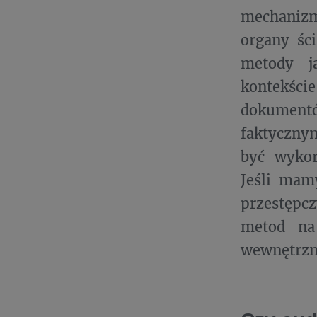
mechanizm
organy śc
metody j
kontekści
dokumentó
faktycznym
być wykor
Jeśli mam
przestępc
metod na
wewnętrzn