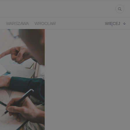
Ń
WARSZAWA
WROCŁAW
WIĘCEJ