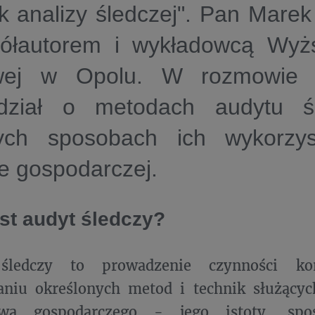
ik analizy śledczej". Pan Marek
półautorem i wykładowcą Wyż
wej w Opolu. W rozmowie z
dział o metodach audytu ś
ych sposobach ich wykorzy
ce gospodarczej.
st audyt śledczy?
edczy to prowadzenie czynności kon
aniu określonych metod i technik służącyc
twa gospodarczego - jego istoty, sposo