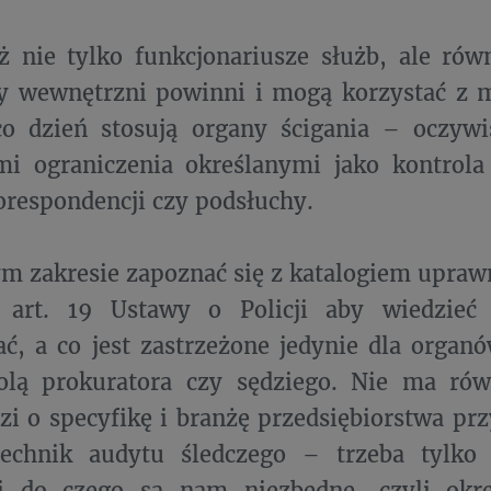
ż nie tylko funkcjonariusze służb, ale rów
y wewnętrzni powinni i mogą korzystać z m
co dzień stosują organy ścigania – oczyw
i ograniczenia określanymi jako kontrola 
orespondencji czy podsłuchy.
m zakresie zapoznać się z katalogiem upra
 art. 19 Ustawy o Policji aby wiedzie
ć, a co jest zastrzeżone jedynie dla organów
olą prokuratora czy sędziego. Nie ma rów
dzi o specyfikę i branżę przedsiębiorstwa pr
echnik audytu śledczego – trzeba tylko 
i do czego są nam niezbędne, czyli okr