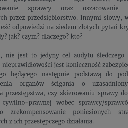
ikowanie sprawcy oraz oszacowanie w
ych przez przedsiębiorstwo. Innymi słowy,
leźć odpowiedzi na siedem złotych pytań kry
dy? jak? czym? dlaczego? kto?
e, nie jest to jedyny cel audytu śledczeg
 nieprawidłowości jest konieczność zabezpie
o będącego następnie podstawą do podj
ienia organów ścigania o uzasadniony
ia przestępstwa, czy skierowaniu sprawy d
 cywilno-prawnej wobec sprawcy/sprawc
o zrekompensowanie poniesionych stra
ch z ich przestępczego działania.