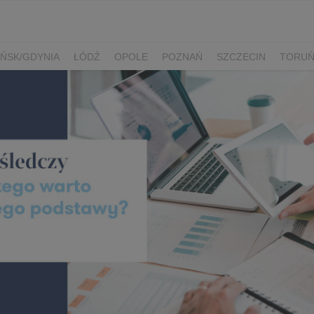
ŃSK/GDYNIA
ŁÓDŹ
OPOLE
POZNAŃ
SZCZECIN
TORU