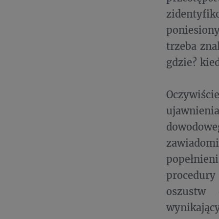
zidentyf
poniesion
trzeba zna
gdzie? kie
Oczywiści
ujawnienia
dowodoweg
zawiadom
popełnien
procedury
oszustw 
wynikający