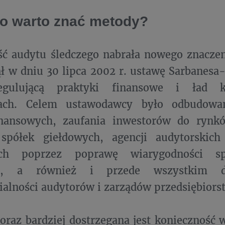
o warto znać metody?
ść audytu śledczego nabrała nowego znacze
ł w dniu 30 lipca 2002 r. ustawę Sarbanesa
egulującą praktyki finansowe i ład k
jach. Celem ustawodawcy było odbudowa
inansowych, zaufania inwestorów do rynk
spółek giełdowych, agencji audytorskic
ych poprzez poprawę wiarygodności sp
ej, a również i przede wszystkim d
alności audytorów i zarządów przedsiębiorst
oraz bardziej dostrzegana jest konieczność