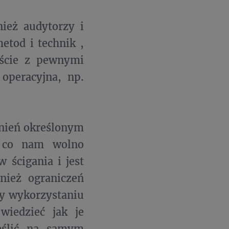
nież audytorzy i
etod i technik ,
iście z pewnymi
operacyjna, np.
wnień określonym
ć co nam wolno
 ścigania i jest
nież ograniczeń
zy wykorzystaniu
wiedzieć jak je
eślić na samym