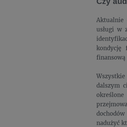
Czy audy
Aktualnie
usługi w 
identyfika
kondycję 
finansową
Wszystkie 
dalszym c
określone
przejmow
dochodów 
nadużyć kt