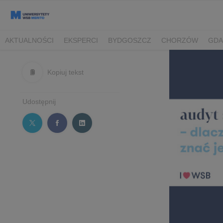
AKTUALNOŚCI
EKSPERCI
BYDGOSZCZ
CHORZÓW
GDA
TORUŃ/BYDGOSZCZ
Kopiuj tekst
Udostępnij