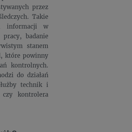
stywanych przez
ledczych. Takie
h informacji w
a pracy, badanie
ywistym stanem
d, które powinny
ń kontrolnych.
odzi do działań
łużby technik i
czy kontrolera