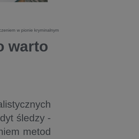
dczeniem w pionie kryminalnym
o warto
?
listycznych
dyt śledzy -
aniem metod