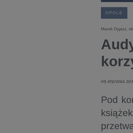
OPOLE
Marek Dyjasz, ek
Audy
korz
09 stycznia 20
Pod kon
książek
przetwa