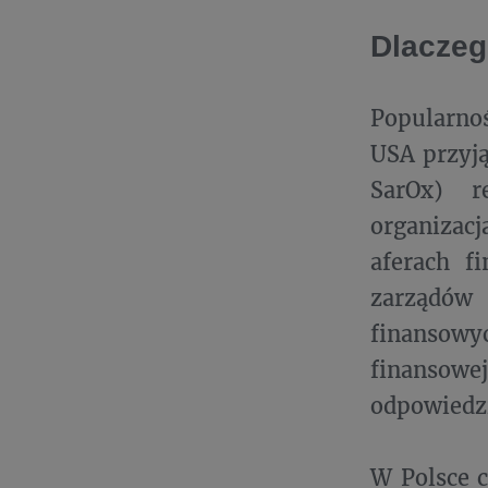
Dlaczeg
Popularno
USA przyją
SarOx) r
organizac
aferach f
zarządów 
finansow
finansow
odpowiedzi
W Polsce c