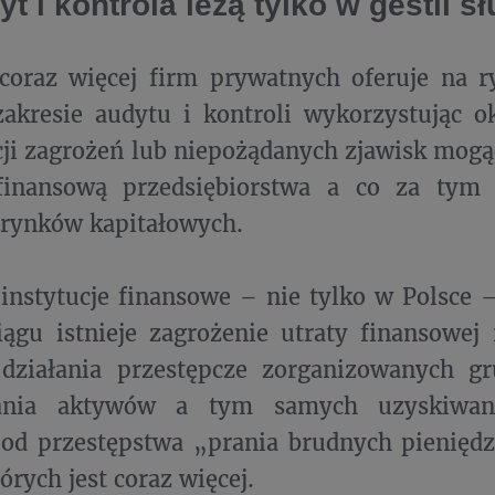
t i kontrola leżą tylko w gestii s
 coraz więcej firm prywatnych oferuje na 
zakresie audytu i kontroli wykorzystując 
cji zagrożeń lub niepożądanych zjawisk mog
finansową przedsiębiorstwa a co za tym i
 rynków kapitałowych.
instytucje finansowe – nie tylko w Polsce 
iągu istnieje zagrożenie utraty finansowe
 działania przestępcze zorganizowanych g
ania aktywów a tym samych uzyskiwani
od przestępstwa „prania brudnych pieniędz
órych jest coraz więcej.