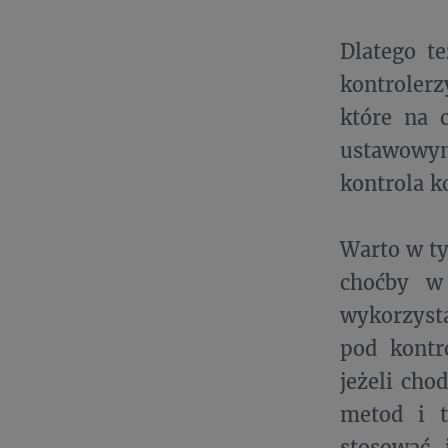
Dlatego te
kontrolerz
które na 
ustawowym
kontrola k
Warto w ty
choćby w
wykorzysta
pod kontr
jeżeli cho
metod i t
stosować 