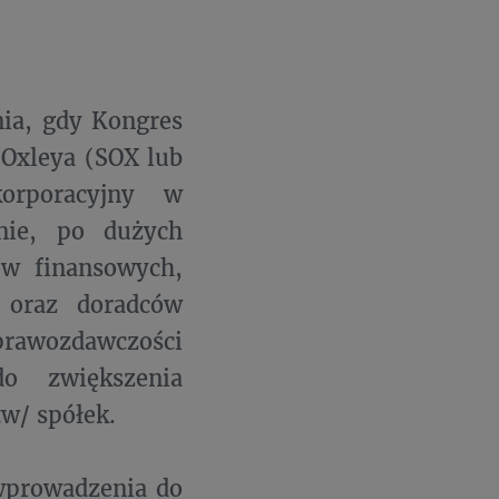
nia, gdy Kongres
-Oxleya (SOX lub
orporacyjny w
nie, po dużych
ów finansowych,
h oraz doradców
rawozdawczości
o zwiększenia
w/ spółek.
 wprowadzenia do