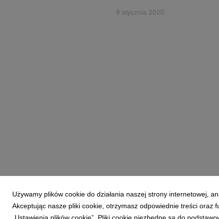
9 stycznia 2020
Używamy plików cookie do działania naszej strony internetowej, an
Akceptując nasze pliki cookie, otrzymasz odpowiednie treści oraz
Powered by
„Ustawienia plików cookie”. Pliki cookie niezbędne są do podstawo