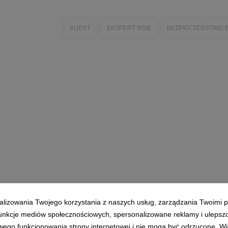
AUDYT
EKSPERT WSB
BEZPIECZEŃSTWO I
alizowania Twojego korzystania z naszych usług, zarządzania Twoimi p
 funkcje mediów społecznościowych, spersonalizowane reklamy i ulepsz
wego funkcjonowania strony internetowej i nie mogą być odrzucone. Więc
Klauzula RODO