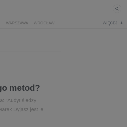
Ń
WARSZAWA
WROCŁAW
WIĘCEJ
ego metod?
a: "Audyt śledzy -
arek Dyjasz jest jej