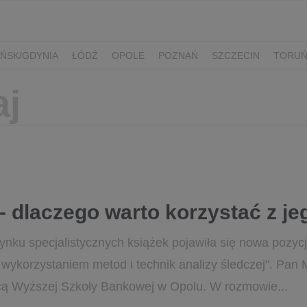
ŃSK/GDYNIA
ŁÓDŹ
OPOLE
POZNAŃ
SZCZECIN
TORU
- dlaczego warto korzystać z j
ynku specjalistycznych książek pojawiła się nowa pozycj
 wykorzystaniem metod i technik analizy śledczej". Pan M
ą Wyższej Szkoły Bankowej w Opolu. W rozmowie...