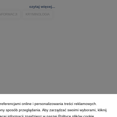
czytaj więcej...
NFORMACJI
KRYMINOLOGIA
referencjami online i personalizowania treści reklamowych.
ony sposób przeglądania. Aby zarządzać swoimi wyborami, kliknij
ej informacji znajdziesz w naszej Polityce plików cookie.