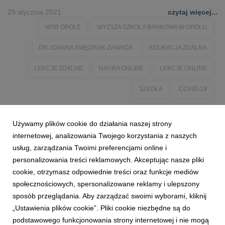
29 stycznia 2021
czytaj więcej...
WSB OPOLE
WYŻSZA SZKOŁA BANKOWA W OPOLU
DR JOANNA SWĘDRAK-ZAWADA
EDUKACJA ZDALNA
LEKCJE ZDALNE
NAUKA ONLINE
LEKCJE ONLINE
SZKOŁA
COVID-19
Używamy plików cookie do działania naszej strony
internetowej, analizowania Twojego korzystania z naszych
usług, zarządzania Twoimi preferencjami online i
personalizowania treści reklamowych. Akceptując nasze pliki
cookie, otrzymasz odpowiednie treści oraz funkcje mediów
społecznościowych, spersonalizowane reklamy i ulepszony
sposób przeglądania. Aby zarządzać swoimi wyborami, kliknij
„Ustawienia plików cookie”. Pliki cookie niezbędne są do
podstawowego funkcjonowania strony internetowej i nie mogą