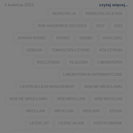
4 kwietnia 2022
czytaj więcej...
REKRUTACJA
REKRUTACJA LETNIA
ROK AKADEMICKI 2022/2023
2022
2023
JOANNA NOGIEĆ
NOGIEĆ
NOGIEC
KANCLERZ
DZIEKAN
TOMASZ RÓLCZYŃSKI
RÓLCZYŃSKI
ROLCZYNSKI
FILOLOGIA
LABORATORIA
LABORATORIUM INFORMATYCZNE
CENTRUM LEAN MANAGEMENT
WSB WE WROCLAWIU
WSB WE WROCŁAWIU
WSB WROCLAW
WSB WROCŁAW
WROCLAW
WROCŁAW
KIERUNKI
STUDIA
LICENCJAT
LICENCJACKIE
PODYPLOMOWE