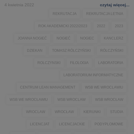
4 kwietnia 2022
czytaj więcej...
REKRUTACJA
REKRUTACJA LETNIA
ROK AKADEMICKI 2022/2023
2022
2023
JOANNA NOGIEĆ
NOGIEĆ
NOGIEC
KANCLERZ
DZIEKAN
TOMASZ RÓLCZYŃSKI
RÓLCZYŃSKI
ROLCZYNSKI
FILOLOGIA
LABORATORIA
LABORATORIUM INFORMATYCZNE
CENTRUM LEAN MANAGEMENT
WSB WE WROCLAWIU
WSB WE WROCŁAWIU
WSB WROCLAW
WSB WROCŁAW
WROCLAW
WROCŁAW
KIERUNKI
STUDIA
LICENCJAT
LICENCJACKIE
PODYPLOMOWE