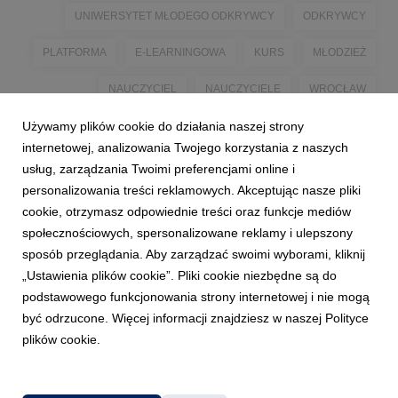
UNIWERSYTET MŁODEGO ODKRYWCY
ODKRYWCY
PLATFORMA
E-LEARNINGOWA
KURS
MŁODZIEŻ
NAUCZYCIEL
NAUCZYCIELE
WROCŁAW
Używamy plików cookie do działania naszej strony
WSB WROCLAW
WSB WROCŁAW
PROJEKT
MYSQL
internetowej, analizowania Twojego korzystania z naszych
JAVA
FINANSE I RACHUNKOWOŚĆ
usług, zarządzania Twoimi preferencjami online i
personalizowania treści reklamowych. Akceptując nasze pliki
KRYTYCZNE MYŚLENIE
KOMPETENCJE
cookie, otrzymasz odpowiednie treści oraz funkcje mediów
społecznościowych, spersonalizowane reklamy i ulepszony
sposób przeglądania. Aby zarządzać swoimi wyborami, kliknij
„Ustawienia plików cookie”. Pliki cookie niezbędne są do
podstawowego funkcjonowania strony internetowej i nie mogą
być odrzucone. Więcej informacji znajdziesz w naszej Polityce
plików cookie.
Powered by