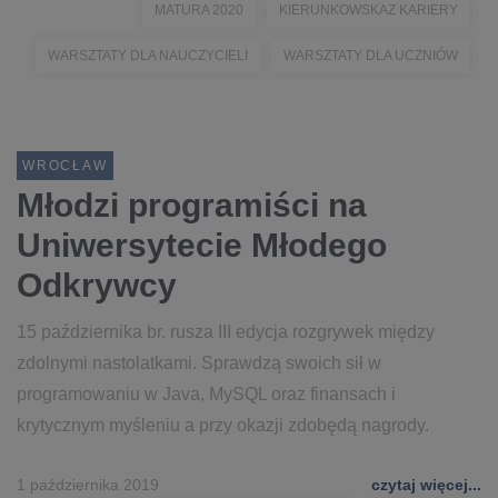
MATURA 2020
KIERUNKOWSKAZ KARIERY
WARSZTATY DLA NAUCZYCIELI
WARSZTATY DLA UCZNIÓW
WROCŁAW
Młodzi programiści na
Uniwersytecie Młodego
Odkrywcy
15 października br. rusza III edycja rozgrywek między
zdolnymi nastolatkami. Sprawdzą swoich sił w
programowaniu w Java, MySQL oraz finansach i
krytycznym myśleniu a przy okazji zdobędą nagrody.
1 października 2019
czytaj więcej...