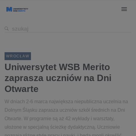
WROCŁAW
Uniwersytet WSB Merito
zaprasza uczniów na Dni
Otwarte
W dniach 2-6 marca największa niepubliczna uczelnia na
Dolnym Śląsku zaprasza uczniów szkół średnich na Dni
Otwarte. W programie są aż 42 wykłady i warsztaty,
ułożone w specjalną ścieżkę dydaktyczną. Uczniowie
poznają różne style pracy i nauki, i będą mogli określić