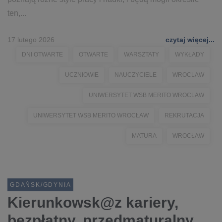
ten,...
17 lutego 2026
czytaj więcej...
DNI OTWARTE
OTWARTE
WARSZTATY
WYKŁADY
UCZNIOWIE
NAUCZYCIELE
WROCLAW
UNIWERSYTET WSB MERITO WROCLAW
UNIWERSYTET WSB MERITO WROCŁAW
REKRUTACJA
MATURA
WROCŁAW
GDAŃSK/GDYNIA
Kierunkowsk@z kariery,
bezpłatny, przedmaturalny