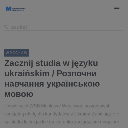
WROCŁAW
Zacznij studia w języku
ukraińskim ​/ Розпочни
навчання українською
мовою
Uniwersytet WSB Merito we Wrocławiu przygotował
specjalną ofertę dla kandydatów z Ukrainy. Zapisując się
na studia licencjackie na kierunku zarządzanie mogą oni