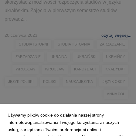
skorzystać z możliwości rozpoczęcia studiów w języku
ukraińskim. Zajęcia w pierwszym semestrze studiów
prowadz...
20 czerwca 2023
czytaj więcej...
STUDIA I STOPNI
STUDIA II STOPNIA
ZARZADZANIE
ZARZĄDZANIE
UKRAINA
UKRAIŃSKI
UKRAIŃCY
WROCŁAW
WROCLAW
KANDYDACI
KNADYDAT
JĘZYK POLSKI
POLSKI
NAUKA JĘZYKA
JĘZYK OBCY
ANNA POL
Używamy plików cookie do działania naszej strony
internetowej, analizowania Twojego korzystania z naszych
usług, zarządzania Twoimi preferencjami online i