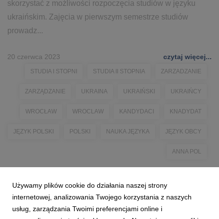
skorzystać z możliwości rozpoczęcia studiów w języku
ukraińskim. Zajęcia w pierwszym semestrze studiów
prowadz...
20 czerwca 2023
czytaj więcej...
STUDIA I STOPNI
STUDIA II STOPNIA
ZARZADZANIE
ZARZĄDZANIE
UKRAINA
UKRAIŃSKI
UKRAIŃCY
WROCŁAW
WROCLAW
KANDYDACI
KNADYDAT
JĘZYK POLSKI
POLSKI
NAUKA JĘZYKA
JĘZYK OBCY
ANNA POL
Używamy plików cookie do działania naszej strony
internetowej, analizowania Twojego korzystania z naszych
usług, zarządzania Twoimi preferencjami online i