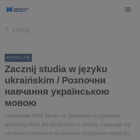
WROCŁAW
Zacznij studia w języku
ukraińskim ​/ Розпочни
навчання українською
мовою
Uniwersytet WSB Merito we Wrocławiu przygotował
specjalną ofertę dla kandydatów z Ukrainy. Zapisując się
na studia licencjackie na kierunku zarządzanie mogą oni