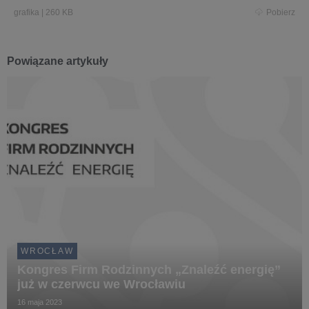
grafika
|
260 KB
Pobierz
Powiązane artykuły
WROCŁAW
Kongres Firm Rodzinnych „Znaleźć energię”
już w czerwcu we Wrocławiu
16 maja 2023