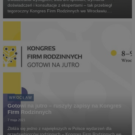
doświadczeń i konsultacje z ekspertami – tak przebiegł
tegoroczny Kongres Firm Rodzinnych we Wrocławiu.
Dyskutowano o trendach biznesowych i przygotowaniu do
wyzwań, z jakimi zmierzą się przedsiębiorcy w najbliższych
latach...
WROCŁAW
Gotowi na jutro – ruszyły zapisy na Kongres
Firm Rodzinnych
7 maja 2021
Zbliża się jedno z największych w Polsce wydarzeń dla
przedsiębiorców rodzinnych – Kongres Firm Rodzinnych we