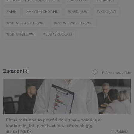
KONGRES FIRM RODZINNYCH
NAGRODA
KONKURS
SAFIN
KRZYSZTOF SAFIN
WROCLAW
WROCŁAW
WSB WE WROCLAWIU
WSB WE WROCŁAWIU
WSB WROCLAW
WSB WROCŁAW
Załączniki
Pobierz wszystkie
Firma rodzinna to powód do dumy – zgłoś ją w
konkursie_fot. pexels-vlada-karpovich.jpg
grafika
|
236 KB
Pobierz