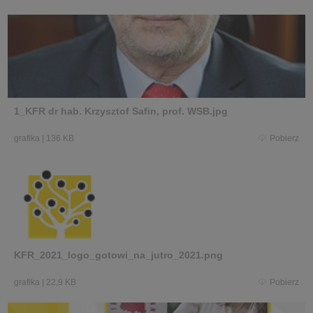
1_KFR dr hab. Krzysztof Safin, prof. WSB.jpg
grafika
|
136 KB
Pobierz
KFR_2021_logo_gotowi_na_jutro_2021.png
grafika
|
22,9 KB
Pobierz