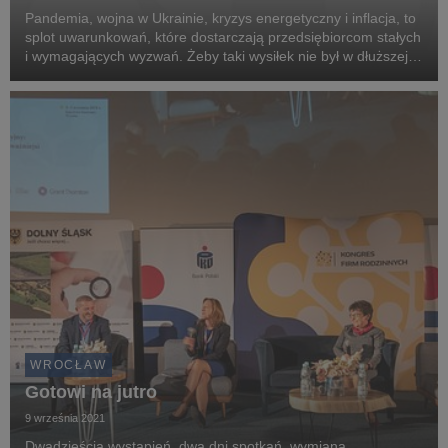
Pandemia, wojna w Ukrainie, kryzys energetyczny i inflacja, to
splot uwarunkowań, które dostarczają przedsiębiorcom stałych
i wymagających wyzwań. Żeby taki wysiłek nie był w dłuższej
perspektywie osłabiający, trzeba mieć energię do działania.
Pomoże w tym już 6 czerwca ...
WROCŁAW
Gotowi na jutro
9 września 2021
Dwadzieścia wystąpień, dwa dni spotkań, wymiana