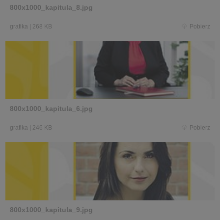
800x1000_kapitula_8.jpg
grafika
|
268 KB
Pobierz
800x1000_kapitula_6.jpg
grafika
|
246 KB
Pobierz
800x1000_kapitula_9.jpg