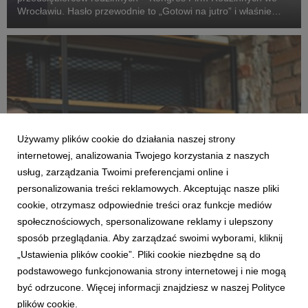
Wrocławiu. Hasło przewodnie to „Gotowi na jutro” i właśnie
gotowość do działania w świecie napędzanym przez
zmienność warunków oraz dynamiczny rozwój technologii...
Używamy plików cookie do działania naszej strony
internetowej, analizowania Twojego korzystania z naszych
usług, zarządzania Twoimi preferencjami online i
personalizowania treści reklamowych. Akceptując nasze pliki
cookie, otrzymasz odpowiednie treści oraz funkcje mediów
WROCŁAW
społecznościowych, spersonalizowane reklamy i ulepszony
5 punktów widzenia na firmę rodzinną –
sposób przeglądania. Aby zarządzać swoimi wyborami, kliknij
właściciele zdradzą, jak zrobić w niej karierę
„Ustawienia plików cookie”. Pliki cookie niezbędne są do
9 listopada 2020
podstawowego funkcjonowania strony internetowej i nie mogą
W listopadzie odbędzie się druga edycja Akademii Biznesu
być odrzucone. Więcej informacji znajdziesz w naszej Polityce
Rodzinnego Santander Universidades, której prelegentami są
plików cookie.
właściciele i członkowie zarządów znanych polskich firm