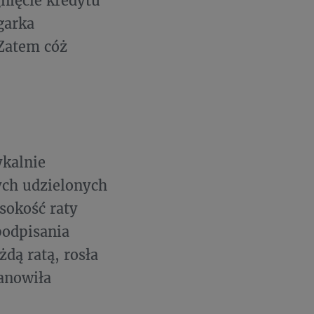
garka
 Zatem cóż
ykalnie
ych udzielonych
sokość raty
podpisania
dą ratą, rosła
anowiła