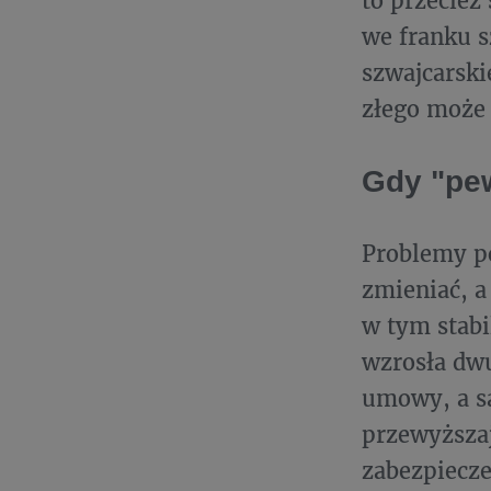
we franku s
szwajcarski
złego może 
Gdy "pew
Problemy po
zmieniać, a
w tym stab
wzrosła dwu
umowy, a sa
przewyższaj
zabezpiecze