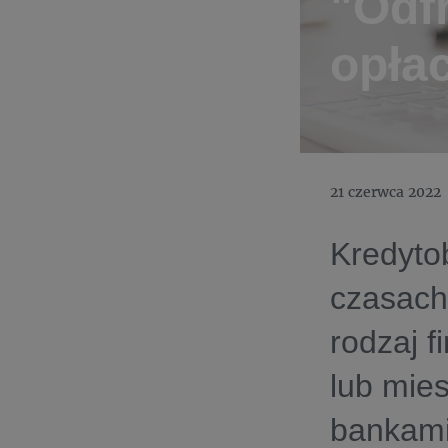
"Odfr
opła
21 czerwca 2022
Kredytob
czasach
rodzaj 
lub mie
bankami