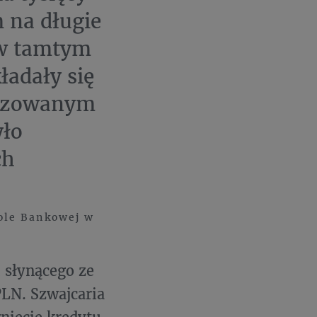
 na długie
 w tamtym
ładały się
lizowanym
yło
ch
ole Bankowej w
 słynącego ze
PLN. Szwajcaria
gnięcie kredytu