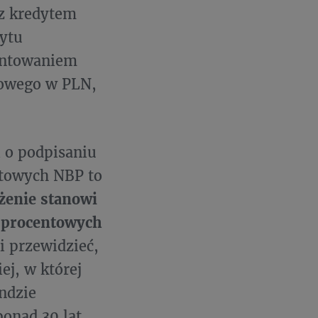
 z kredytem
dytu
centowaniem
iowego w PLN,
i o podpisaniu
towych NBP to
żenie stanowi
p procentowych
i przewidzieć,
ej, w której
ndzie
onad 30 lat