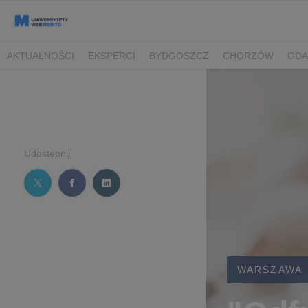
AKTUALNOŚCI
EKSPERCI
BYDGOSZCZ
CHORZÓW
GDA
TORUŃ/BYDGOSZCZ
Udostępnij
WARSZAWA