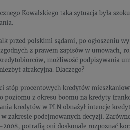
ycznego Kowalskiego taka sytuacja była szokuj
ania.
alk przed polskimi sądami, po ogłoszeniu w
iezgodnych z prawem zapisów w umowach, ro
 kredytobiorców, możliwość podpisywania u
 niezbyt atrakcyjna. Dlaczego?
ści stóp procentowych kredytów mieszkaniow
do poziomu z okresu boomu na kredyty frank
ania kredytów w PLN obnażył intencje kredy
w zakresie podejmowanych decyzji. Zarówno 
-2008, potrafią oni doskonale rozpoznać kor