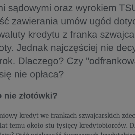
i sądowymi oraz wyrokiem TS
ść zawierania umów ugód doty
waluty kredytu z franka szwajca
łoty. Jednak najczęściej nie dec
krok. Dlaczego? Czy "odfrankow
się nie opłaca?
 nie złotówki?
iowy kredyt we frankach szwajcarskich zdec
 lat temu około stu tysięcy kredytobiorców. D