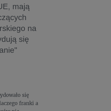
UE, mają
czących
rskiego na
ydują się
anie"
ydowało się
laczego franki a