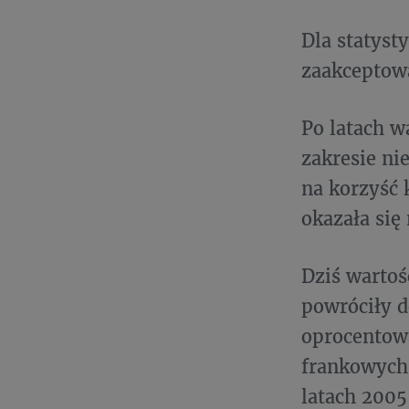
Dla statyst
zaakceptow
Po latach w
zakresie n
na korzyść
okazała się
Dziś warto
powróciły 
oprocentow
frankowych 
latach 2005