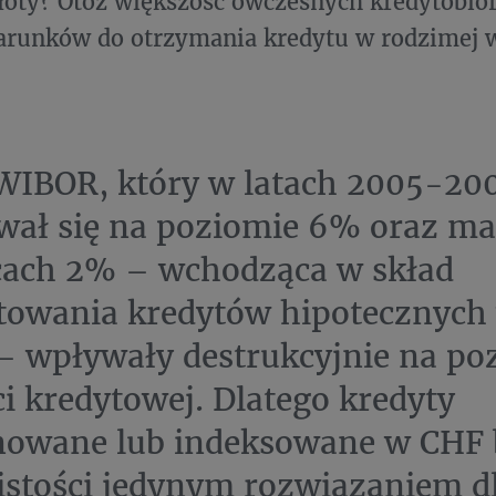
złoty? Otóż większość ówczesnych kredytobio
warunków do otrzymania kredytu w rodzimej 
WIBOR, który w latach 2005-20
ował się na poziomie 6% oraz m
cach 2% – wchodząca w skład
towania kredytów hipotecznych 
 – wpływały destrukcyjnie na p
i kredytowej. Dlatego kredyty
owane lub indeksowane w CHF 
stości jedynym rozwiązaniem dl