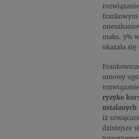
rozwiązanie
frankowym n
mieszkanio
maks. 3% w
okazała się
Frankowicze
umowy ugod
rozwiązanie
ryzyko kur
ustalanych
iż szwajcars
dzisiejsze 
wzrostowym