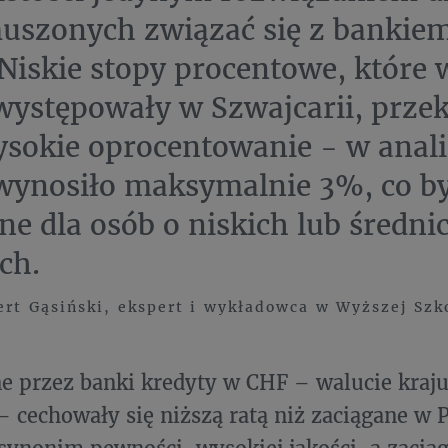
muszonych związać się z bankiem
 Niskie stopy procentowe, które
występowały w Szwajcarii, przek
ysokie oprocentowanie - w ana
 wynosiło maksymalnie 3%, co b
e dla osób o niskich lub średni
ch.
rt Gąsiński, ekspert i wykładowca w Wyższej Szk
 przez banki kredyty w CHF – walucie kraju
 – cechowały się niższą ratą niż zaciągane w 
 synonim pewności, wysokiej jakości, a zacią