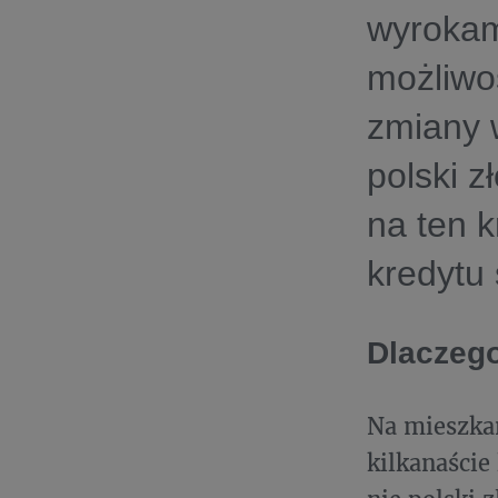
wyrokam
możliwo
zmiany 
polski z
na ten 
kredytu 
Dlaczego
Na mieszkan
kilkanaście