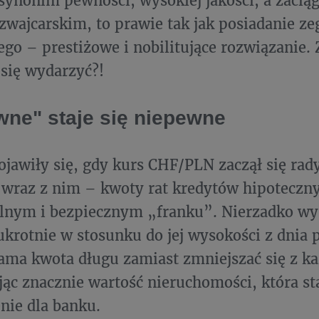
zwajcarskim, to prawie tak jak posiadanie ze
ego – prestiżowe i nobilitujące rozwiązanie.
się wydarzyć?!
ne" staje się niepewne
jawiły się, gdy kurs CHF/PLN zaczął się rad
 wraz z nim – kwoty rat kredytów hipoteczn
ilnym i bezpiecznym „franku”. Nierzadko wy
krotnie w stosunku do jej wysokości z dnia 
ma kwota długu zamiast zmniejszać się z każ
ąc znacznie wartość nieruchomości, która st
nie dla banku.