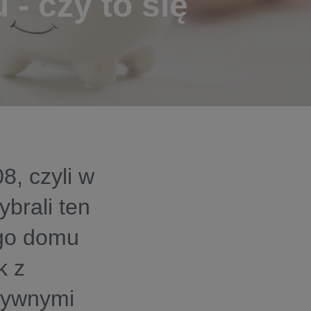
- czy to się
8, czyli w
brali ten
ego domu
k z
ytywnymi