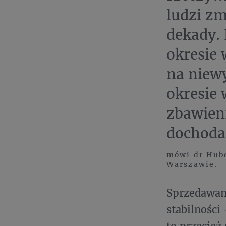
ludzi z
dekady.
okresie 
na niew
okresie
zbawienn
dochoda
mówi dr Hube
Warszawie.
Sprzedawane
stabilności
to przecież