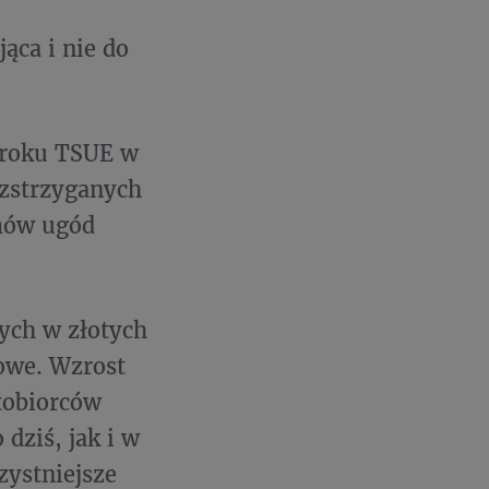
ąca i nie do
yroku TSUE w
zstrzyganych
mów ugód
ych w złotych
owe. Wzrost
tobiorców
dziś, jak i w
zystniejsze