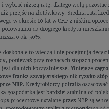
 i wybrać niższą ratę, dlatego wolą pozostać
iż przejść na złotówkowy. Średnia rata kre
wego w okresie 10 lat w CHF z niskim opro
 porównaniu do drogiego kredytu mieszkan
 niższa o ok. 30%.
 doskonale to wiedzą i nie podejmują decyzj
y, ponieważ przy rosnących stopach procen
 jest dla nich korzystniejsze.
Mniejsze zagro
sowe franka szwajcarskiego niż ryzyko stó
 prze NBP.
Kredytobiorcy potrafią oszacować 
ka gospodarka jest bardziej stabilna od polski
stopy procentowe ustalane przez NBP są w tre
, spowodowanym walką z niespotykaną od p