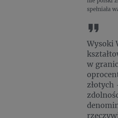
nie polski 
spełniała 
Wysoki 
kształt
w grani
oprocen
złotych
zdolnośc
denomin
rzeczywi