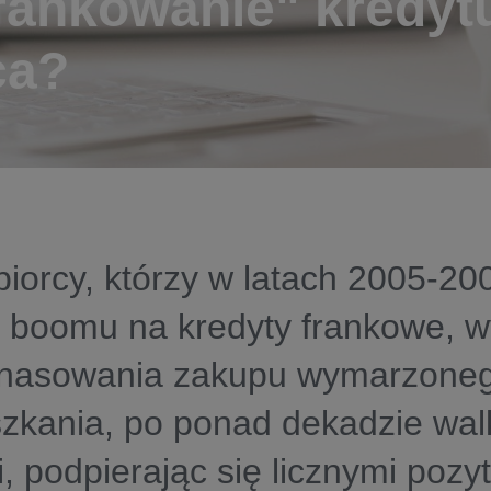
ankowanie" kredytu 
ca?
iorcy, którzy w latach 2005-200
 boomu na kredyty frankowe, wy
finasowania zakupu wymarzon
szkania, po ponad dekadzie wal
, podpierając się licznymi poz