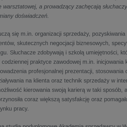
ie warsztatowej, a prowadzący zachęcają słuchacz
ymiany doświadczeń.
uczą się m.in. organizacji sprzedaży, pozyskiwania
lientów, skutecznych negocjacji biznesowych, specy
ngu. Słuchacze zdobywają i szkolą umiejętności, kt
 codziennej praktyce zawodowej m.in. inicjowania 
prowadzenia profesjonalnej prezentacji, stosowania
iaływania na klienta oraz technik sprzedaży w inte
żliwość kierowania swoją karierą w taki sposób, 
zynosiła coraz większą satysfakcję oraz pomagał
rynku pracy.
 na studia podyplomowe Akademia sprzedawcy w W