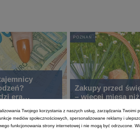
POZNAŃ
tajemnicy
odzeń?
Zakupy przed świ
zi era
– więcej mięsa niż
dliwych zasad
alizowania Twojego korzystania z naszych usług, zarządzania Twoimi p
 funkcje mediów społecznościowych, spersonalizowane reklamy i ulepsz
wego funkcjonowania strony internetowej i nie mogą być odrzucone. Więc