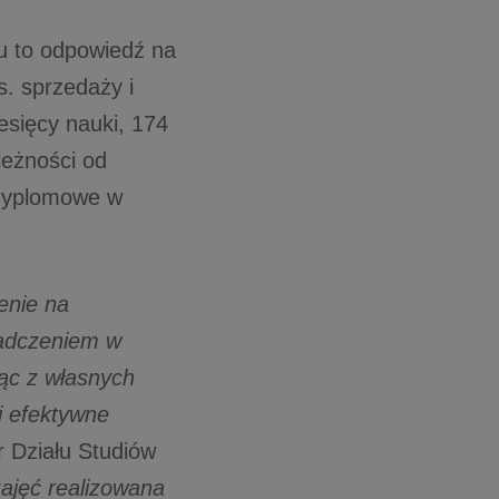
 to odpowiedź na
. sprzedaży i
esięcy nauki, 174
leżności od
odyplomowe w
enie na
iadczeniem w
jąc z własnych
j efektywne
 Działu Studiów
ajęć realizowana