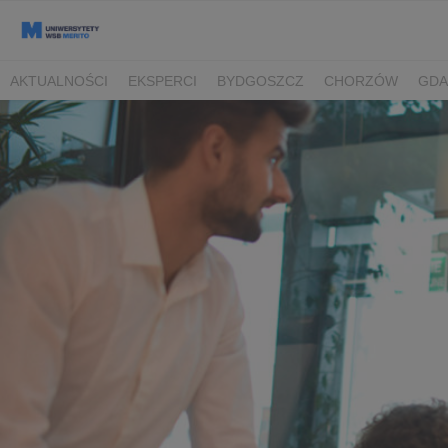
AKTUALNOŚCI
EKSPERCI
BYDGOSZCZ
CHORZÓW
GDA
TORUŃ/BYDGOSZCZ