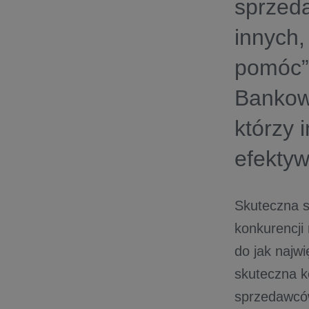
sprzeda
innych,
pomóc”
Bankowe
którzy 
efektyw
Skuteczna s
konkurencji 
do jak najwi
skuteczna k
sprzedawców