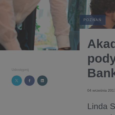
POZNAŃ
Akad
pody
Ban
Udostępnij
04 września 201
Linda S