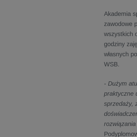
Akademia s
zawodowe po
wszystkich 
godziny zaj
własnych po
WSB.
- Dużym atu
praktyczne 
sprzedaży, 
doświadczeń
rozwiązania
Podyplomow