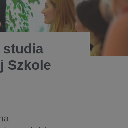
 studia
 Szkole
wna