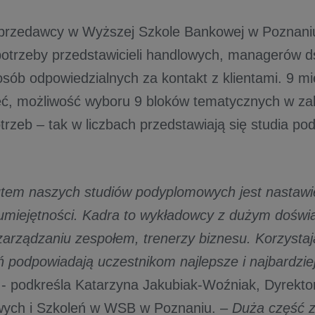
przedawcy w Wyższej Szkole Bankowej w Poznaniu
trzeby przedstawicieli handlowych, managerów ds
osób odpowiedzialnych za kontakt z klientami. 9 mi
ęć, możliwość wyboru 9 bloków tematycznych w za
trzeb – tak w liczbach przedstawiają się studia p
tem naszych studiów podyplomowych jest nastawi
umiejętności. Kadra to wykładowcy z dużym dośw
zarządzaniu zespołem, trenerzy biznesu. Korzysta
 podpowiadają uczestnikom najlepsze i najbardzie
- podkreśla Katarzyna Jakubiak-Woźniak, Dyrektor
ych i Szkoleń w WSB w Poznaniu. –
Duża część z