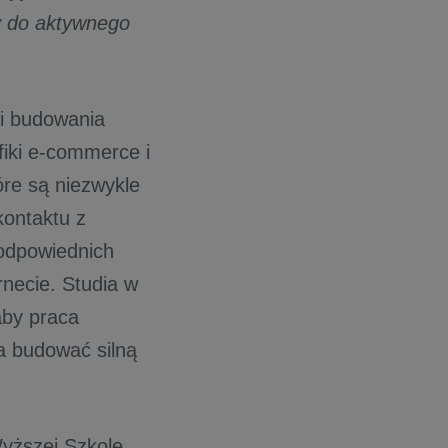
y do aktywnego
 i budowania
fiki e-commerce i
óre są niezwykle
kontaktu z
 odpowiednich
rnecie. Studia w
aby praca
a budować silną
yższej Szkole