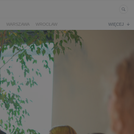
Ń
WARSZAWA
WROCŁAW
WIĘCEJ