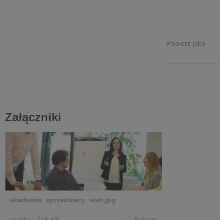
Pobierz jako
Załączniki
akademia_sprzedawcy_wsb.jpg
grafika
|
216 KB
Pobierz