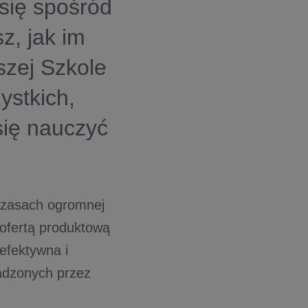
się spośród
z, jak im
zej Szkole
ystkich,
 się nauczyć
czasach ogromnej
z ofertą produktową
 efektywna i
wadzonych przez