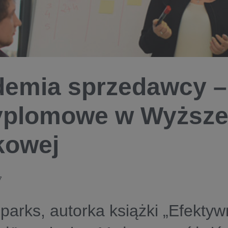
emia sprzedawcy –
plomowe w Wyższej
kowej
7
parks, autorka książki „Efekty