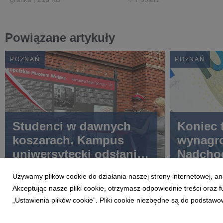
Powiązane artykuły
POZNAŃ
POZNAŃ
Studenci w dawnych
Koniec 
koszarach. Kampus
wynagr
uniwersytecki odsłania
Nadchod
militarną historię miasta
sprawie
Używamy plików cookie do działania naszej strony internetowej, an
płac
Akceptując nasze pliki cookie, otrzymasz odpowiednie treści oraz
„Ustawienia plików cookie”. Pliki cookie niezbędne są do podstawo