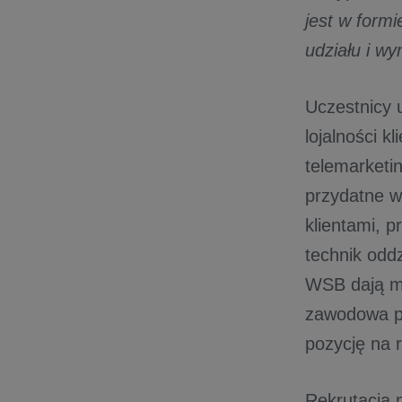
jest w form
udziału i w
Uczestnicy 
lojalności k
telemarketi
przydatne w
klientami, 
technik oddz
WSB dają mo
zawodowa pr
pozycję na 
Rekrutacja