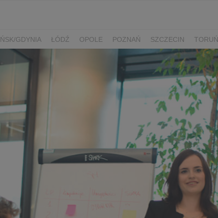
ŃSK/GDYNIA
ŁÓDŹ
OPOLE
POZNAŃ
SZCZECIN
TORU