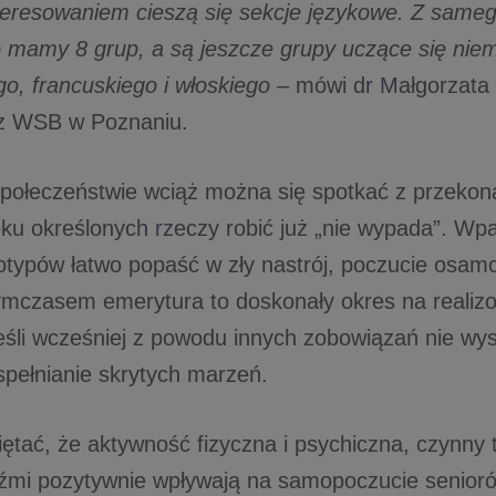
eresowaniem cieszą się sekcje językowe. Z sameg
o mamy 8 grup, a są jeszcze grupy uczące się niem
go, francuskiego i włoskiego
– mówi dr Małgorzata
rz WSB w Poznaniu.
połeczeństwie wciąż można się spotkać z przekon
u określonych rzeczy robić już „nie wypada”. Wp
eotypów łatwo popaść w zły nastrój, poczucie osamo
ymczasem emerytura to doskonały okres na realizo
eśli wcześniej z powodu innych zobowiązań nie wys
 spełnianie skrytych marzeń.
ętać, że aktywność fizyczna i psychiczna, czynny t
dźmi pozytywnie wpływają na samopoczucie senior