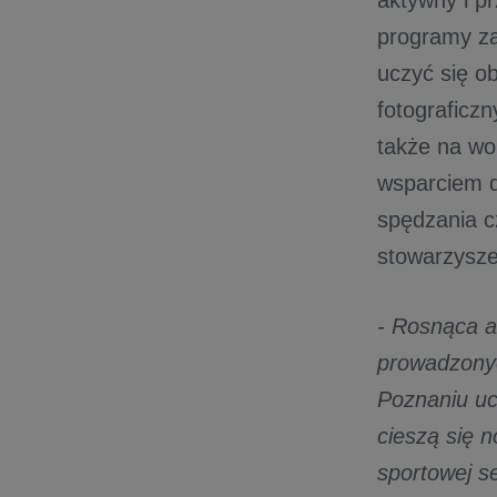
aktywny i pr
programy zaj
uczyć się o
fotograficzn
także na wo
wsparciem d
spędzania c
stowarzysze
- Rosnąca a
prowadzony
Poznaniu uc
cieszą się n
sportowej s