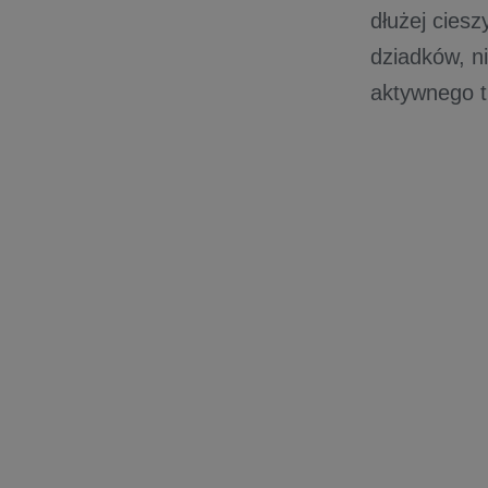
dłużej cies
dziadków, n
aktywnego t