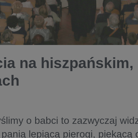
ia na hiszpańskim,
ach
limy o babci to zazwyczaj wid
 panią lepiącą pierogi, piekącą 