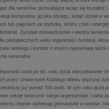
zyjemny okres życia. Coraz więcej uczelni oferuje 
ęć dla seniorów, pozwalające wciąż się kształcić i
bsługi komputera, języka obcego, wziąć udział w w
ych lub zajęciach ze stylistką. Wolny czas i energ
lontariat. Życiowe doświadczenie i wiedza senior
la podopiecznych wielu organizacji i fundacji. Akt
zasu wolnego i kontakt z innymi zapewniają także l
nia senioralne.
ktywność osób po 60. roku życia zdecydowanie ci
ch przez Uniwersytet Każdego Wieku Wyższej Szk
zestniczy już ponad 700 osób. W tym roku dużą p
owe sekcje taneczne: tango argentyńskie i salsa lat
eniorzy chętnie wybierają gimnastykę w wodzie. Ni