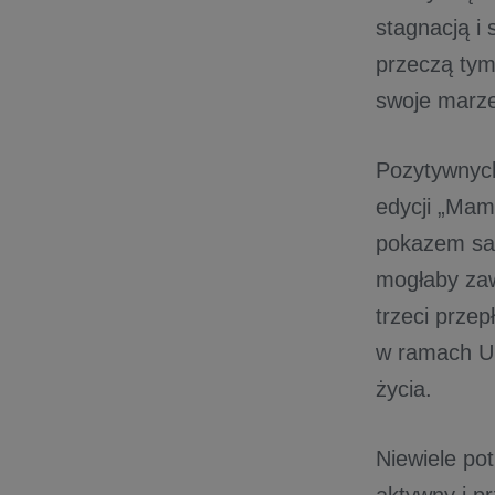
stagnacją i
przeczą tym
swoje marze
Pozytywnych
edycji „Mam
pokazem sal
mogłaby zaw
trzeci prze
w ramach U
życia.
Niewiele po