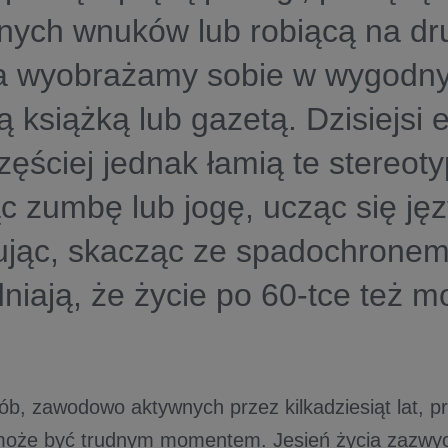
nych wnuków lub robiącą na dr
a wyobrażamy sobie w wygodnym
ą książką lub gazetą. Dzisiejsi 
zęściej jednak łamią te stereoty
c zumbę lub jogę, ucząc się ję
ując, skacząc ze spadochrone
iają, że życie po 60-tce też m
ób, zawodowo aktywnych przez kilkadziesiąt lat, pr
oże być trudnym momentem. Jesień życia zazwycz