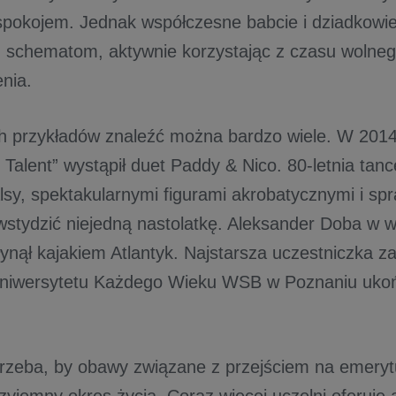
 spokojem. Jednak współczesne babcie i dziadkowie
 schematom, aktywnie korzystając z czasu wolnego 
nia.
 przykładów znaleźć można bardzo wiele. W 2014 r
 Talent” wystąpił duet Paddy & Nico. 80-letnia tan
sy, spektakularnymi figurami akrobatycznymi i spr
stydzić niejedną nastolatkę. Aleksander Doba w wi
płynął kajakiem Atlantyk. Najstarsza uczestniczka 
niwersytetu Każdego Wieku WSB w Poznaniu ukońc
trzeba, by obawy związane z przejściem na emery