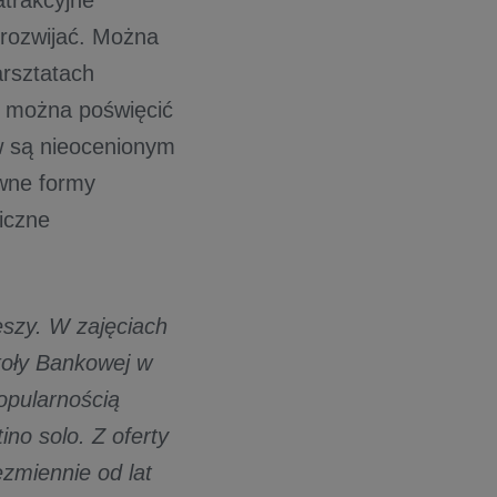
atrakcyjne
 rozwijać. Można
arsztatach
ię można poświęcić
ów są nieocenionym
ywne formy
iczne
eszy. W zajęciach
oły Bankowej w
opularnością
ino solo. Z oferty
ezmiennie od lat