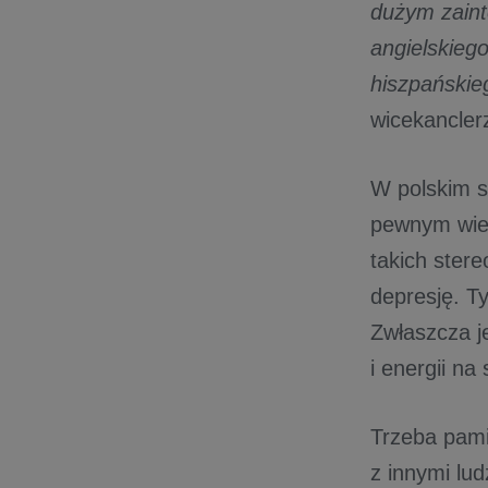
dużym zaint
angielskieg
hiszpańskie
wicekancle
W polskim s
pewnym wiek
takich ster
depresję. T
Zwłaszcza j
i energii na
Trzeba pami
z innymi lu