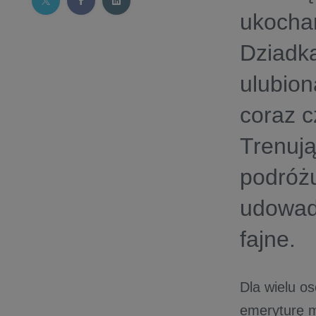
ukocha
Dziadk
ulubion
coraz c
Trenują
podróż
udowadn
fajne.
Dla wielu os
emeryturę m