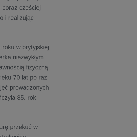
 coraz częściej
i realizując
oku w brytyjskiej
cerka niezwykłym
awnością fizyczną
eku 70 lat po raz
zajęć prowadzonych
zyła 85. rok
turę przekuć w