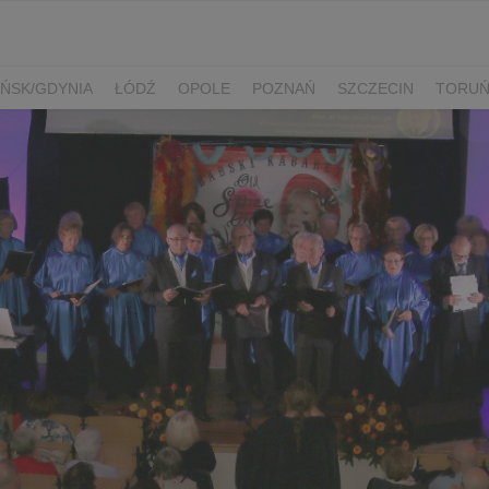
ŃSK/GDYNIA
ŁÓDŹ
OPOLE
POZNAŃ
SZCZECIN
TORU