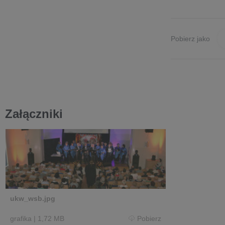
Pobierz jako
Załączniki
ukw_wsb.jpg
grafika
|
1,72 MB
Pobierz