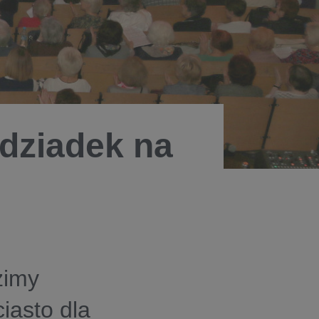
 dziadek na
zimy
ciasto dla