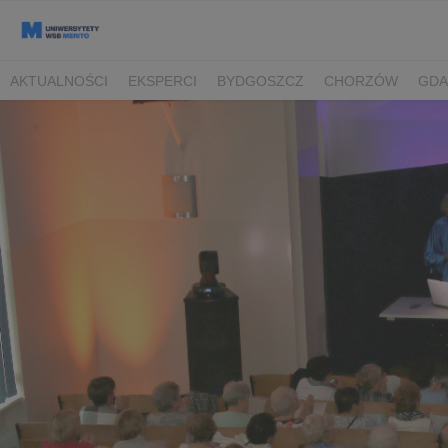
AKTUALNOŚCI
EKSPERCI
BYDGOSZCZ
CHORZÓW
GDA
TORUŃ/BYDGOSZCZ