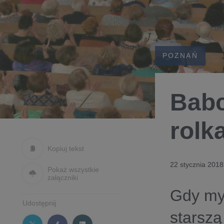
POZNAŃ
Babc
rolk
Kopiuj tekst
22 stycznia 2018
Pokaż wszystkie
załączniki
Gdy myś
Udostępnij
starszą