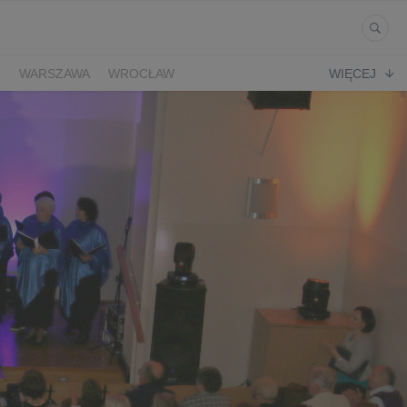
Ń
WARSZAWA
WROCŁAW
WIĘCEJ