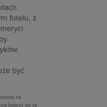
utach.
 fotelu, z
emeryci
py.
zyków,
m
oże być
zejście na
aj kojarzy się ze