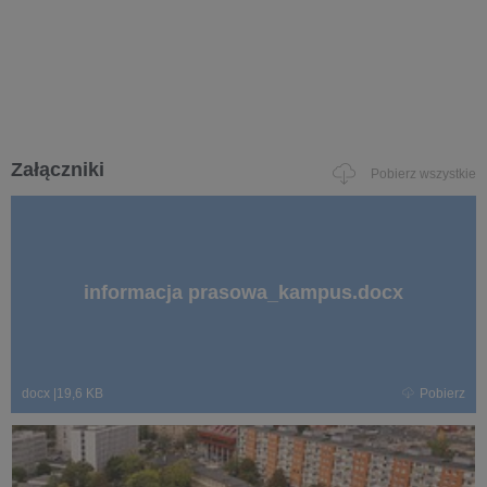
Załączniki
Pobierz wszystkie
informacja prasowa_kampus.docx
docx
|
19,6 KB
Pobierz