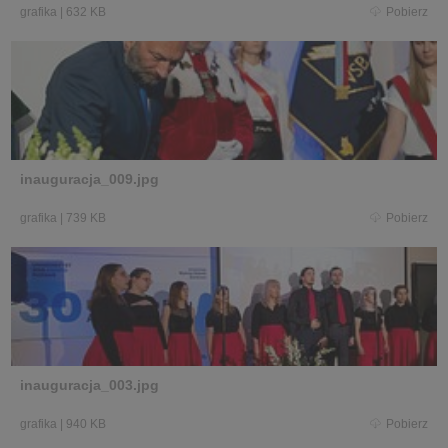
grafika
|
632 KB
Pobierz
inauguracja_009.jpg
grafika
|
739 KB
Pobierz
inauguracja_003.jpg
grafika
|
940 KB
Pobierz