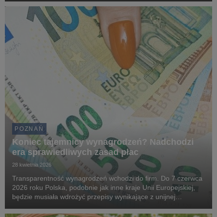
mieszkańcom i turystom odkryć mało z...
POZNAŃ
Koniec tajemnicy wynagrodzeń? Nadchodzi
era sprawiedliwych zasad płac
28 kwietnia 2026
Transparentność wynagrodzeń wchodzi do firm. Do 7 czerwca
2026 roku Polska, podobnie jak inne kraje Unii Europejskiej,
będzie musiała wdrożyć przepisy wynikające z unijnej
dyrektywy o transparentności wynagrodzeń. Nowe regulacje
mają ograniczyć lukę płacową i przeciwdzia...