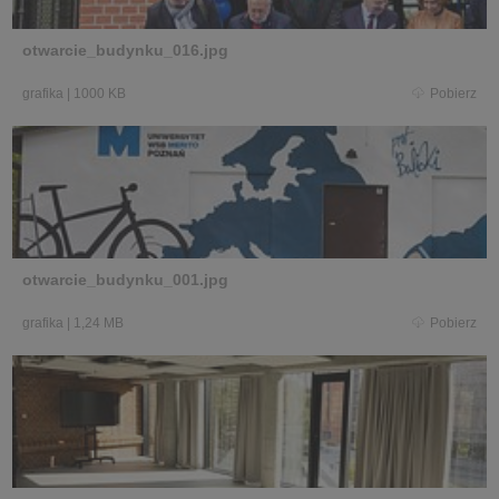
otwarcie_budynku_016.jpg
grafika
|
1000 KB
Pobierz
otwarcie_budynku_001.jpg
grafika
|
1,24 MB
Pobierz