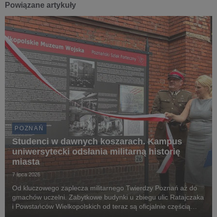
Powiązane artykuły
POZNAŃ
Studenci w dawnych koszarach. Kampus
uniwersytecki odsłania militarną historię
miasta
7 lipca 2026
Od kluczowego zaplecza militarnego Twierdzy Poznań aż do
gmachów uczelni. Zabytkowe budynki u zbiegu ulic Ratajczaka
i Powstańców Wielkopolskich od teraz są oficjalnie częścią
Poznańskiego Szlaku Fortecznego. Trzy nowe tablice pozwolą