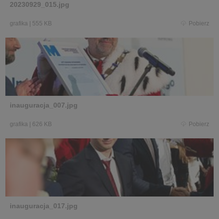
20230929_015.jpg
grafika
|
555 KB
Pobierz
inauguracja_007.jpg
grafika
|
626 KB
Pobierz
inauguracja_017.jpg