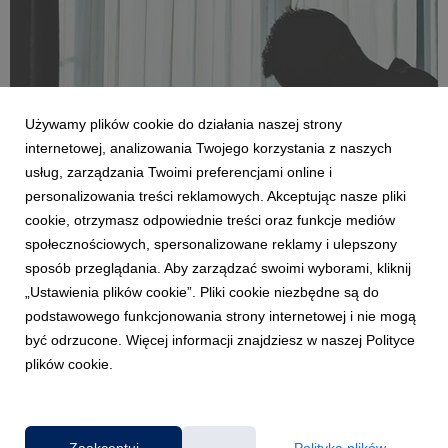
Używamy plików cookie do działania naszej strony
internetowej, analizowania Twojego korzystania z naszych
usług, zarządzania Twoimi preferencjami online i
personalizowania treści reklamowych. Akceptując nasze pliki
cookie, otrzymasz odpowiednie treści oraz funkcje mediów
społecznościowych, spersonalizowane reklamy i ulepszony
POZNAŃ
sposób przeglądania. Aby zarządzać swoimi wyborami, kliknij
Leczenie depresji to gra na czas
„Ustawienia plików cookie”. Pliki cookie niezbędne są do
19 lutego 2026
podstawowego funkcjonowania strony internetowej i nie mogą
Skala problemu wyraźnie rośnie. Według szacunków w Polsce
być odrzucone. Więcej informacji znajdziesz w naszej Polityce
na depresję choruje nawet do 4 mln osób. W 2024 roku ponad
plików cookie.
878 tys. pacjentów otrzymało świadczenia z rozpoznaniem
depresji, a 1,9 mln osób wykupiło refundowane leki
przeciwdepresyjne. Szczególnie alarmujący jest ...