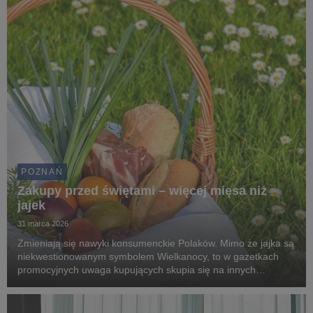
POZNAŃ
Zakupy przed świętami – więcej mięsa niż
jajek
31 marca 2026
Zmieniają się nawyki konsumenckie Polaków. Mimo że jajka są
niekwestionowanym symbolem Wielkanocy, to w gazetkach
promocyjnych uwaga kupujących skupia się na innych
kategoriach. Konsumenci przed świętami najczęściej
poszukują promocji na mięso i wędliny (65,8%), świeże o...