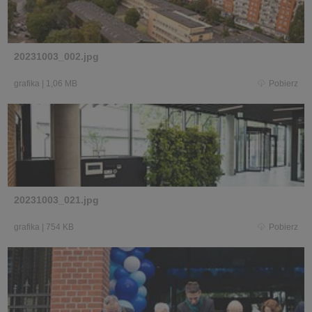
20231003_002.jpg
grafika
|
1,06 MB
Pobierz
20231003_021.jpg
grafika
|
754 KB
Pobierz