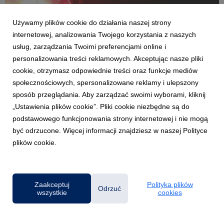
Używamy plików cookie do działania naszej strony
internetowej, analizowania Twojego korzystania z naszych
usług, zarządzania Twoimi preferencjami online i
personalizowania treści reklamowych. Akceptując nasze pliki
cookie, otrzymasz odpowiednie treści oraz funkcje mediów
ŁÓDŹ
społecznościowych, spersonalizowane reklamy i ulepszony
Webinar „Gotowi na kryzys: alarmy,
sposób przeglądania. Aby zarządzać swoimi wyborami, kliknij
ewakuacja, schrony. Co musisz wiedzieć?”
„Ustawienia plików cookie”. Pliki cookie niezbędne są do
4 grudnia 2025
podstawowego funkcjonowania strony internetowej i nie mogą
Co oznaczają poszczególne sygnały alarmowe? Jak zachować
być odrzucone. Więcej informacji znajdziesz w naszej Polityce
się podczas ewakuacji? Gdzie szukać miejsc schronienia w
plików cookie.
swoim otoczeniu? Na te oraz wiele innych pytań odpowie 9
grudnia 2025 r. dr Mateusz Ziętarski.
Zaakceptuj
Polityka plików
Odrzuć
wszystkie
cookies
Powered by