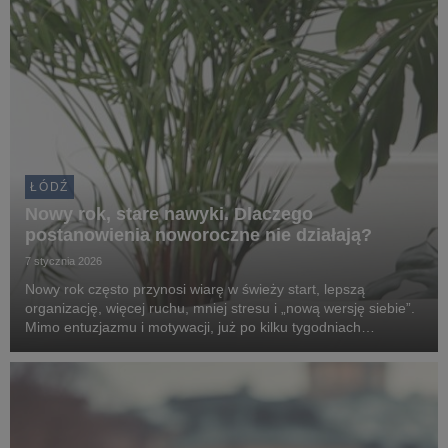
ŁÓDŹ
Nowy rok, stare nawyki. Dlaczego
postanowienia noworoczne nie działają?
7 stycznia 2026
Nowy rok często przynosi wiarę w świeży start, lepszą
organizację, więcej ruchu, mniej stresu i „nową wersję siebie”.
Mimo entuzjazmu i motywacji, już po kilku tygodniach
większość planów rozpływa się, a w ich miejsce pojawia się
rozczarowanie i poczucie winy. Sprawdź, d...