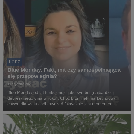
ŁÓDŹ
Blue Monday. Fakt, mit czy samospełniająca
się przepowiednia?
19 stycznia 2026
Blue Monday od lat funkcjonuje jako symbol „najbardziej
depresyjnego dnia w roku”. Choć brzmi jak marketingowy
chwyt, dla wielu osób styczeń faktycznie jest momentem
spadku energii, motywacji i nastroju. Krótkie dni, brak słońca,
zmęczenie po intensywnym końcu roku oraz ...