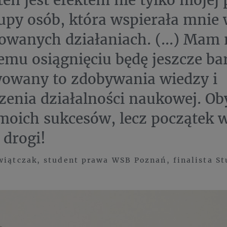
rupy osób, która wspierała mnie
wanych działaniach. (...) Mam n
temu osiągnięciu będę jeszcze ba
owany to zdobywania wiedzy i
enia działalności naukowej. Oby
moich sukcesów, lecz początek w
 drogi!
wiątczak, student prawa WSB Poznań, finalista S