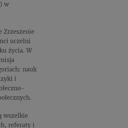
) w
e Zrzeszenie
nci uczelni
ku życia. W
misja
oriach: nauk
zyki i
połeczno-
połecznych.
ą wszelkie
, referaty i