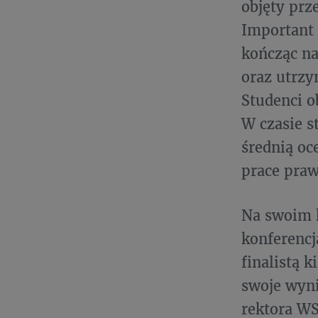
objęty pr
Important 
kończąc na
oraz utrzy
Studenci o
W czasie s
średnią oc
prace pra
Na swoim 
konferencj
finalistą 
swoje wyni
rektora WS