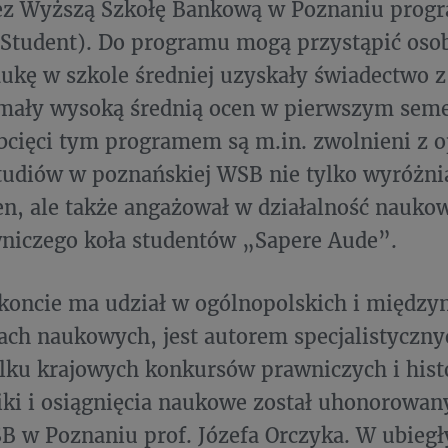
zez Wyższą Szkołę Bankową w Poznaniu prog
Student). Do programu mogą przystąpić osob
ukę w szkole średniej uzyskały świadectwo 
mały wysoką średnią ocen w pierwszym seme
bcięci tym programem są m.in. zwolnieni z o
tudiów w poznańskiej WSB nie tylko wyróżni
en, ale także angażował w działalność nauko
wniczego koła studentów „Sapere Aude”.
koncie ma udział w ogólnopolskich i międz
ach naukowych, jest autorem specjalistyczny
kilku krajowych konkursów prawniczych i his
ki i osiągnięcia naukowe został uhonorowa
B w Poznaniu prof. Józefa Orczyka. W ubieg