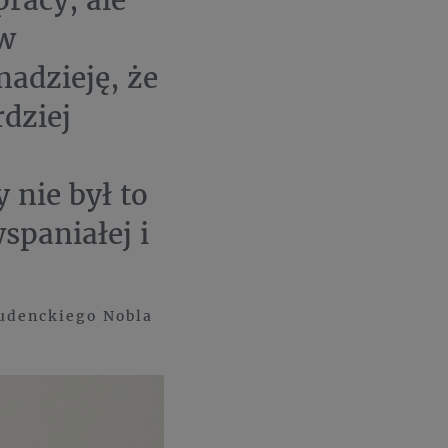
 w
adzieję, że
rdziej
 nie był to
spaniałej i
tudenckiego Nobla