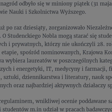
nagród odbyło się w miniony piątek (31 maja
wie Nauki i Szkolnictwa Wyższego.
uż po raz dziesiąty, zorganizowało Niezależn
 O Studenckiego Nobla mogą starać się stude
h i prywatnych, którzy nie ukończyli 28. ro
etapie, spośród nominowanych, Krajowa Ko
a wybiera laureatów w poszczególnych kateg
zych i energetyki, IT, medycyny i farmacji, fi
, sztuki, dziennikarstwa i literatury, nauk s
ych oraz najbardziej aktywnych działaczy s
regulaminem, wnikliwej ocenie poddawane s
 studentów m.in udział w pracach badawczych