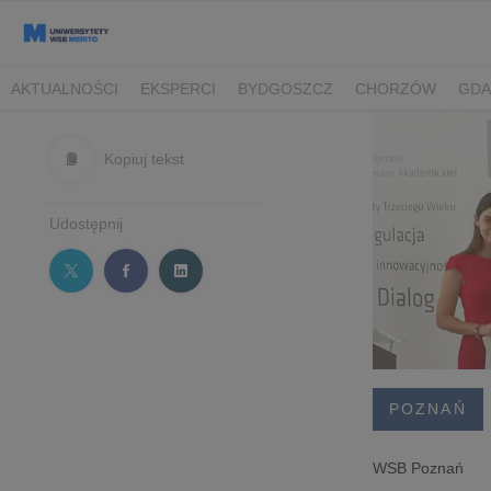
AKTUALNOŚCI
EKSPERCI
BYDGOSZCZ
CHORZÓW
GDA
TORUŃ/BYDGOSZCZ
Kopiuj tekst
Udostępnij
POZNAŃ
WSB Poznań