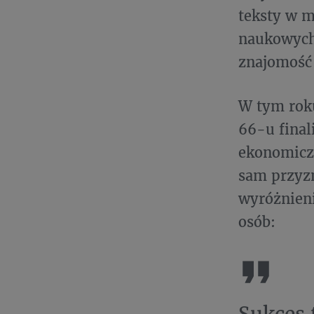
teksty w m
naukowych.
znajomość 
W tym roku
66-u final
ekonomiczn
sam przyzn
wyróżnieni
osób:
Sukces 