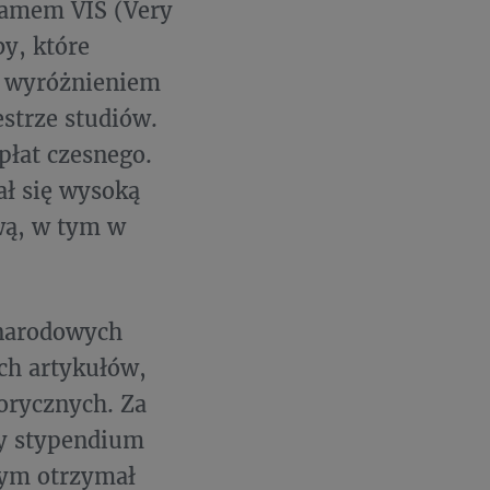
ramem VIS (Very
y, które
z wyróżnieniem
strze studiów.
płat czesnego.
ał się wysoką
wą, w tym w
ynarodowych
ch artykułów,
torycznych. Za
ny stypendium
łym otrzymał