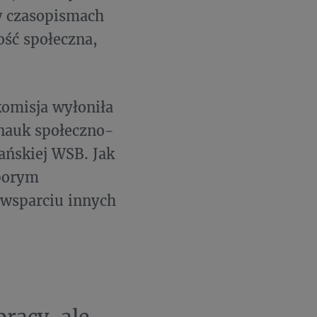
 w czasopismach
ość społeczna,
omisja wyłoniła
 nauk społeczno-
ańskiej WSB. Jak
sporym
 wsparciu innych
pracy, ale