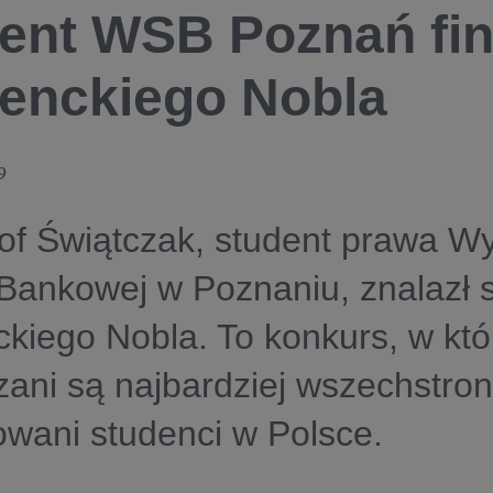
ent WSB Poznań fin
enckiego Nobla
9
of Świątczak, student prawa W
Bankowej w Poznaniu, znalazł s
kiego Nobla. To konkurs, w kt
ani są najbardziej wszechstronn
owani studenci w Polsce.