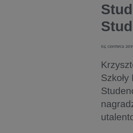
Stud
Stud
04 czerwca 201
Krzyszt
Szkoły 
Studenc
nagradz
utalent