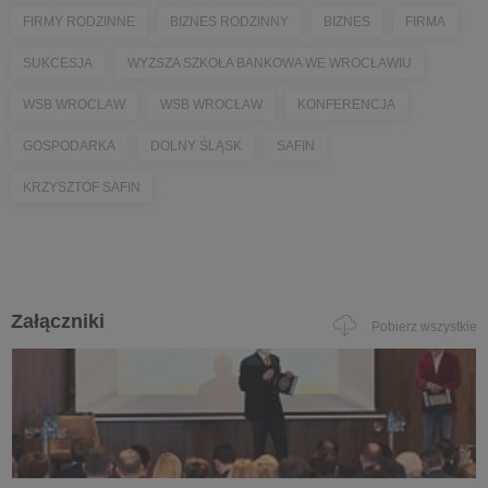
FIRMY RODZINNE
BIZNES RODZINNY
BIZNES
FIRMA
SUKCESJA
WYŻSZA SZKOŁA BANKOWA WE WROCŁAWIU
WSB WROCLAW
WSB WROCŁAW
KONFERENCJA
GOSPODARKA
DOLNY ŚLĄSK
SAFIN
KRZYSZTOF SAFIN
Załączniki
Pobierz wszystkie