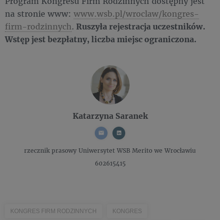
Program Kongresu Firm Rodzinnych dostępny jest
na stronie www:
www.wsb.pl/wroclaw/kongres-
firm-rodzinnych
.
Ruszyła rejestracja uczestników.
Wstęp jest bezpłatny, liczba miejsc ograniczona.
Katarzyna Saranek
rzecznik prasowy
Uniwersytet WSB Merito we Wrocławiu
602615415
KONGRES FIRM RODZINNYCH
KONGRES