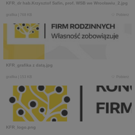
KFR_dr hab.Krzysztof Safin, prof. WSB we Wrocławiu_2.jpg
grafika
|
768 KB
Pobierz
KFR_grafika z datą.jpg
grafika
|
153 KB
Pobierz
KFR_logo.png