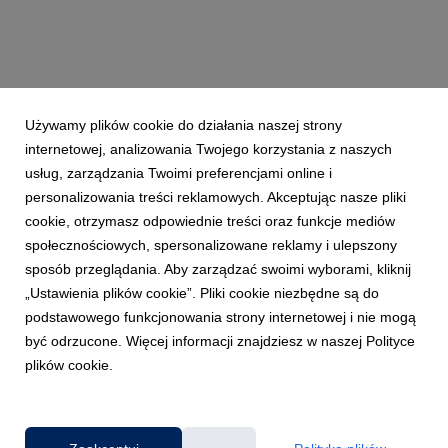
Używamy plików cookie do działania naszej strony
internetowej, analizowania Twojego korzystania z naszych
usług, zarządzania Twoimi preferencjami online i
personalizowania treści reklamowych. Akceptując nasze pliki
cookie, otrzymasz odpowiednie treści oraz funkcje mediów
społecznościowych, spersonalizowane reklamy i ulepszony
WROCŁAW
sposób przeglądania. Aby zarządzać swoimi wyborami, kliknij
Ruszyły zapisy na Kongres Firm Rodzinnych
„Ustawienia plików cookie”. Pliki cookie niezbędne są do
21 kwietnia 2022
podstawowego funkcjonowania strony internetowej i nie mogą
We Wrocławiu 7 czerwca dobędzie się 5. już edycja Kongresu
być odrzucone. Więcej informacji znajdziesz w naszej Polityce
Firm Rodzinnych, jednego z największych w kraju wydarzeń
plików cookie.
adresowanych do przedsiębiorców rodzinnych. Odnowa od
nowa – to hasło przewodnie tegorocznego spotkania, którego
tematyka dotyczyć będzie odnajdywania się ...