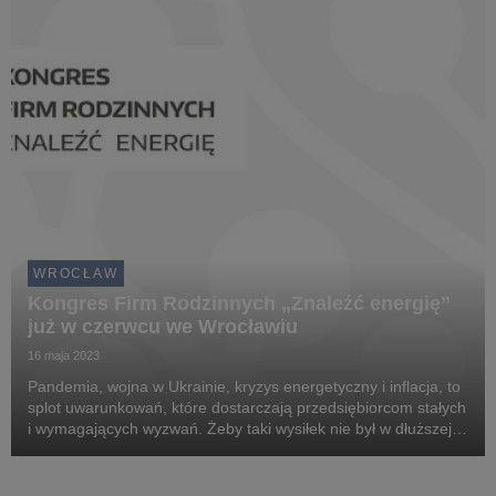
WROCŁAW
Kongres Firm Rodzinnych „Znaleźć energię”
już w czerwcu we Wrocławiu
16 maja 2023
Pandemia, wojna w Ukrainie, kryzys energetyczny i inflacja, to
splot uwarunkowań, które dostarczają przedsiębiorcom stałych
i wymagających wyzwań. Żeby taki wysiłek nie był w dłuższej
perspektywie osłabiający, trzeba mieć energię do działania.
Pomoże w tym już 6 czerwca ...