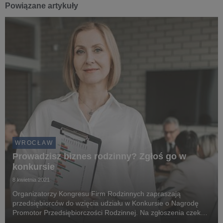
Powiązane artykuły
WROCŁAW
Prowadzisz biznes rodzinny? Zgłoś go w
konkursie
8 kwietnia 2021
Organizatorzy Kongresu Firm Rodzinnych zapraszają
przedsiębiorców do wzięcia udziału w Konkursie o Nagrodę
Promotor Przedsiębiorczości Rodzinnej. Na zgłoszenia czekają
do 16 kwietnia br. Zwycięzcy otrzymają prestiżowe statuetki, a