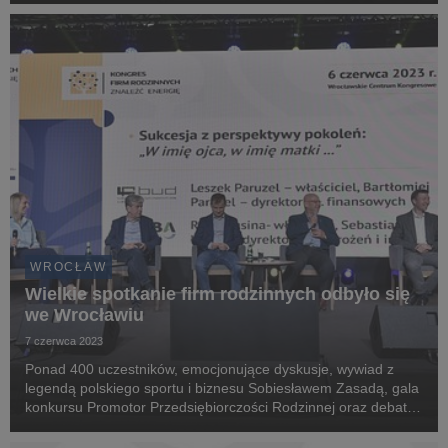
ich firmy zostaną zaprezentowane na Kong...
WROCŁAW
Wielkie spotkanie firm rodzinnych odbyło się
we Wrocławiu
7 czerwca 2023
Ponad 400 uczestników, emocjonujące dyskusje, wywiad z
legendą polskiego sportu i biznesu Sobiesławem Zasadą, gala
konkursu Promotor Przedsiębiorczości Rodzinnej oraz debata
na temat najlepszych warunków do funkcjonowania biznesów
rodzinnych. We Wrocławiu 6 czerwca odbył...