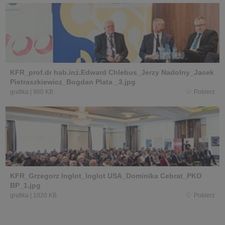
KFR_prof.dr hab.inż.Edward Chlebus_Jerzy Nadolny_Jacek
Pietraszkiewicz_Bogdan Plata _3.jpg
grafika
|
860 KB
Pobierz
KFR_Grzegorz Inglot_Inglot USA_Dominika Cebrat_PKO
BP_1.jpg
grafika
|
1020 KB
Pobierz