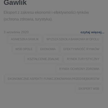
Gawlik
Ekspert z zakresu ekonomii i efektywności rynków
(ochrona zdrowia, turystyka).
3 września 2020
czytaj więcej...
AGNIESZKA GAWLIK
WYŻSZA SZKOŁA BANKOWA W OPOLU
WSB OPOLE
EKONOMIA
EFEKTYWNOŚĆ RYNKÓW
KSZTAŁCENIE ZDALNE
RYNEK TURYSTYCZNY
RYNEK OCHRONY ZDROWIA
EKONOMICZNE ASPEKTY FUNKCJONOWANIA PRZEDSIĘBIORSTW
EKSPERT WSB