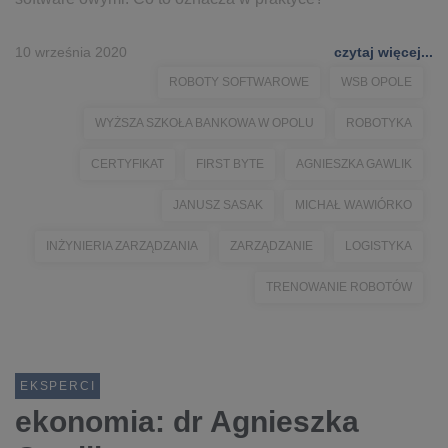
10 września 2020
czytaj więcej...
ROBOTY SOFTWAROWE
WSB OPOLE
WYŻSZA SZKOŁA BANKOWA W OPOLU
ROBOTYKA
CERTYFIKAT
FIRST BYTE
AGNIESZKA GAWLIK
JANUSZ SASAK
MICHAŁ WAWIÓRKO
INŻYNIERIA ZARZĄDZANIA
ZARZĄDZANIE
LOGISTYKA
TRENOWANIE ROBOTÓW
EKSPERCI
ekonomia: dr Agnieszka