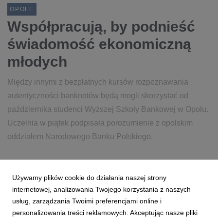
OPOLE
Współpracują, by podnieść
świadomość ekonomiczną
młodych
Między innymi z bezpłatnych kursów rozpoznawania
autentyczności banknotów będą mogli skorzystać od
października studenci Wyższej Szkoły Bankowej w Opolu.
Uczelnia w piątek podpisała porozumienie z opolskim
oddziałem Narodowego Banku Polskiego.
10 czerwca 2020
czytaj więcej...
Używamy plików cookie do działania naszej strony
WSB OPOLE
NBP OPOLE
POROZUMIENIE Z NBP
internetowej, analizowania Twojego korzystania z naszych
WYŻSZA SZKOŁA BANKOWA W OPOLU
PAWEŁ FRĄCZ
usług, zarządzania Twoimi preferencjami online i
personalizowania treści reklamowych. Akceptując nasze pliki
AGNIESZKA GAWLIK
MAŁGORZATA JAGUSCH