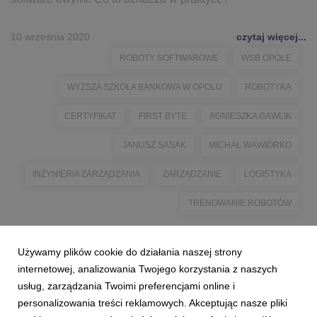
10 września 2020
czytaj więcej...
ROBOTY SOFTWAROWE
WSB OPOLE
WYŻSZA SZKOŁA BANKOWA W OPOLU
ROBOTYKA
CERTYFIKAT
FIRST BYTE
AGNIESZKA GAWLIK
JANUSZ SASAK
MICHAŁ WAWIÓRKO
INŻYNIERIA ZARZĄDZANIA
ZARZĄDZANIE
LOGISTYKA
TRENOWANIE ROBOTÓW
Używamy plików cookie do działania naszej strony
internetowej, analizowania Twojego korzystania z naszych
usług, zarządzania Twoimi preferencjami online i
personalizowania treści reklamowych. Akceptując nasze pliki