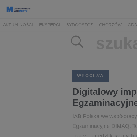
AKTUALNOŚCI
EKSPERCI
BYDGOSZCZ
CHORZÓW
GDA
TORUŃ/BYDGOSZCZ
WROCŁAW
Digitalowy im
Egzaminacyjn
IAB Polska we współpracy
Egzaminacyjne DIMAQ. To
pracy na certyfikowanych 