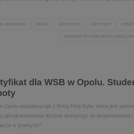
TAL MARKETING
DIGITAL
MARKETING
CERTYFIKAT
UNIWE
UNIWERSYTET WSB MERITO WROCŁAW
tyfikat dla WSB w Opolu. Stude
boty
polu współpracuje z firmą First Byte, która jest partne
ą oprogramowania Wizlink służącego do projektowania i
nacza w praktyce?