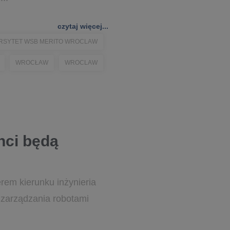
czytaj więcej...
RSYTET WSB MERITO WROCLAW
WROCŁAW
WROCLAW
nci będą
rem kierunku inżynieria
 zarządzania robotami