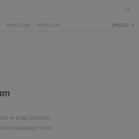
Ń
WARSZAWA
WROCŁAW
WIĘCEJ
rum
ecie w kraju Centrum
dolnośląskiego rynku
..