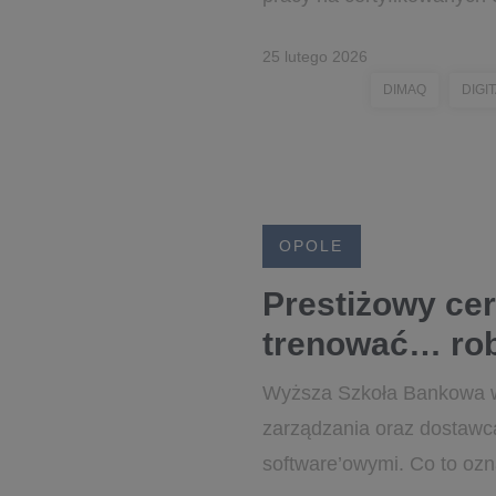
25 lutego 2026
DIMAQ
DIGI
OPOLE
Prestiżowy cer
trenować… ro
Wyższa Szkoła Bankowa w O
zarządzania oraz dostawc
software’owymi. Co to oz