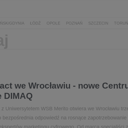
ŃSK/GDYNIA
ŁÓDŹ
OPOLE
POZNAŃ
SZCZECIN
TORU
pact we Wrocławiu - nowe Cent
e DIMAQ
 z Uniwersytetem WSB Merito otwiera we Wrocławiu trz
 bezpośrednia odpowiedź na rosnące zapotrzebowanie 
ekspertów marketingu cyfrowego. Od marca specjaliści z.