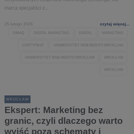
marca specjaliści z...
25 lutego 2026
czytaj więcej...
DIMAQ
DIGITAL MARKETING
DIGITAL
MARKETING
CERTYFIKAT
UNIWERSYTET WSB MERITO WROCLAW
UNIWERSYTET WSB MERITO WROCŁAW
WROCŁAW
WROCLAW
WROCŁAW
Ekspert: Marketing bez
granic, czyli dlaczego warto
wyjść poza schematy i