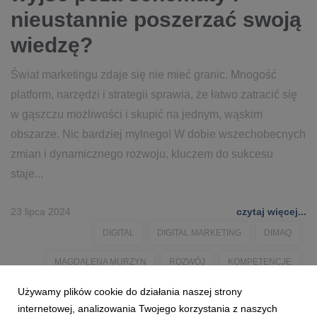
nieustannie poszerzać swoją
wiedzę?
Świat marketingu zdaje się nie mieć granic. Mnogość
platform, narzędzi i strategii sprawia, że łatwo zatracić się
w gąszczu możliwości i skupić na jednym, wąskim
obszarze. Nic bardziej mylnego! W dobie wszechobecnych
zmian i dynamicznego rozwoju, kluczem do sukcesu
staje...
23 lipca 2024
czytaj więcej...
DIGITAL
DIGITAL MARKETING
DIMAQ
MAGDALENA MURZYN
ROZWÓJ
KOMPETENCJE
Używamy plików cookie do działania naszej strony
STUDIA PODYPLOMOWE
SZKOLENIA
internetowej, analizowania Twojego korzystania z naszych