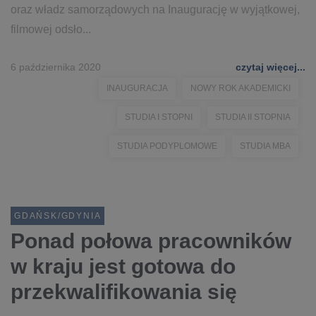
oraz władz samorządowych na Inaugurację w wyjątkowej,
filmowej odsło...
6 października 2020
czytaj więcej...
INAUGURACJA
NOWY ROK AKADEMICKI
STUDIA I STOPNI
STUDIA II STOPNIA
STUDIA PODYPLOMOWE
STUDIA MBA
GDAŃSK/GDYNIA
Ponad połowa pracowników
w kraju jest gotowa do
przekwalifikowania się