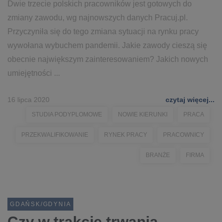
Dwie trzecie polskich pracowników jest gotowych do
zmiany zawodu, wg najnowszych danych Pracuj.pl.
Przyczyniła się do tego zmiana sytuacji na rynku pracy
wywołana wybuchem pandemii. Jakie zawody cieszą się
obecnie największym zainteresowaniem? Jakich nowych
umiejętności ...
16 lipca 2020
czytaj więcej...
STUDIA PODYPLOMOWE
NOWIE KIERUNKI
PRACA
PRZEKWALIFIKOWANIE
RYNEK PRACY
PRACOWNICY
BRANŻE
FIRMA
GDAŃSK/GDYNIA
Czy w trakcie trwania