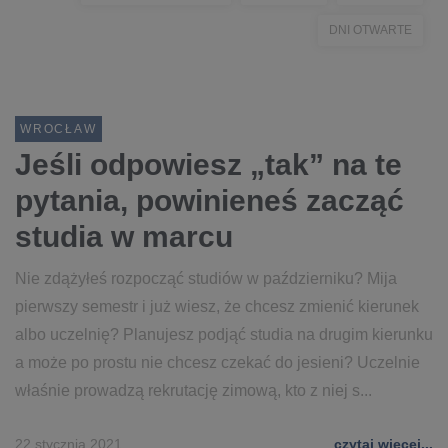
DNI OTWARTE
WROCŁAW
Jeśli odpowiesz „tak” na te
pytania, powinieneś zacząć
studia w marcu
Nie zdążyłeś rozpocząć studiów w październiku? Mija
pierwszy semestr i już wiesz, że chcesz zmienić kierunek
albo uczelnię? Planujesz podjąć studia na drugim kierunku
a może po prostu nie chcesz czekać do jesieni? Uczelnie
właśnie prowadzą rekrutację zimową, kto z niej s...
22 stycznia 2021
czytaj więcej...