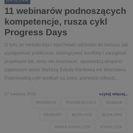
WROCŁAW
11 webinarów podnoszących
kompetencje, rusza cykl
Progress Days
O tym, że metoda kija i marchewki odchodzi do lamusa, jak
występować publicznie, rozwiązywać konflikty i zarządzać
projektami tak, żeby nie zwariować, opowiedzą eksperci
zaproszeni przez Wyższą Szkołę Bankową we Wrocławiu.
Poprowadzą cykl spotkań na żywo, pierwsze odbędz...
17 kwietnia 2020
czytaj więcej...
PROGRESS
PROGRESS DAYS
WEBINAR
WEBINARY
BEZPŁATNE
BEZPŁATNY
MAREK KOWALCZYK
KOWALCZYK