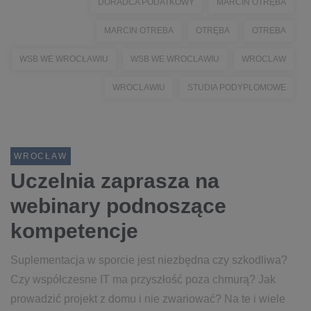
DORADCA PODATKOWY
MARCIN OTRĘBA
MARCIN OTREBA
OTRĘBA
OTREBA
WSB WE WROCŁAWIU
WSB WE WROCLAWIU
WROCLAW
WROCLAWIU
STUDIA PODYPLOMOWE
WROCŁAW
Uczelnia zaprasza na
webinary podnoszące
kompetencje
Suplementacja w sporcie jest niezbędna czy szkodliwa?
Czy współczesne IT ma przyszłość poza chmurą? Jak
prowadzić projekt z domu i nie zwariować? Na te i wiele