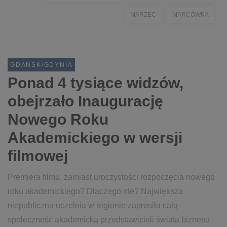
MARZEC
MARCÓWKA
GDAŃSK/GDYNIA
Ponad 4 tysiące widzów,
obejrzało Inaugurację
Nowego Roku
Akademickiego w wersji
filmowej
Premiera filmu, zamiast uroczystości rozpoczęcia nowego
roku akademickiego? Dlaczego nie? Największa
niepubliczna uczelnia w regionie zaprosiła całą
społeczność akademicką przedstawicieli świata biznesu