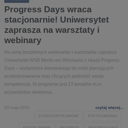
Progress Days wraca
stacjonarnie! Uniwersytet
zaprasza na warsztaty i
webinary
Na serię bezpłatnych webinarów i warsztatów zaprasza
Uniwersytet WSB Merito we Wrocławiu z okazji Progress
Days – wydarzenia kierowanego do osób planujących
przebranżowienie oraz chcących podnieść swoje
kompetencje. W programie jest 13 tematów m.in.
przywództwo ekstremal...
23 maja 2023
czytaj więcej...
STUDIA PODYPLOMOWE
PODYPLOMÓWKA
PODYPLOMOWE
PROGRESS
PROGRESS DAYS