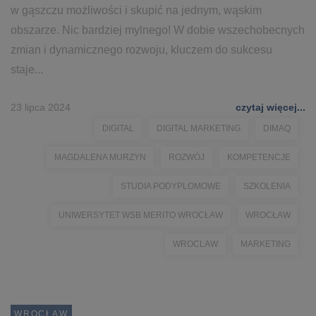
w gąszczu możliwości i skupić na jednym, wąskim
obszarze. Nic bardziej mylnego! W dobie wszechobecnych
zmian i dynamicznego rozwoju, kluczem do sukcesu
staje...
23 lipca 2024
czytaj więcej...
DIGITAL
DIGITAL MARKETING
DIMAQ
MAGDALENA MURZYN
ROZWÓJ
KOMPETENCJE
STUDIA PODYPLOMOWE
SZKOLENIA
UNIWERSYTET WSB MERITO WROCŁAW
WROCŁAW
WROCLAW
MARKETING
WROCŁAW