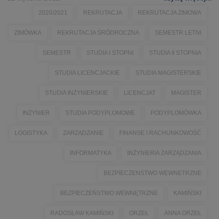
2020/2021
REKRUTACJA
REKRUTACJA ZIMOWA
ZIMÓWKA
REKRUTACJA ŚRÓDROCZNA
SEMESTR LETNI
SEMESTR
STUDIA I STOPNI
STUDIA II STOPNIA
STUDIA LICENCJACKIE
STUDIA MAGISTERSKIE
STUDIA INŻYNIERSKIE
LICENCJAT
MAGISTER
INŻYNIER
STUDIA PODYPLOMOWE
PODYPLOMÓWKA
LOGISTYKA
ZARZĄDZANIE
FINANSE I RACHUNKOWOŚĆ
INFORMATYKA
INŻYNIERIA ZARZĄDZANIA
BEZPIECZENSTWO WEWNETRZNE
BEZPIECZEŃSTWO WEWNĘTRZNE
KAMIŃSKI
RADOSŁAW KAMIŃSKI
ORZEŁ
ANNA ORZEŁ