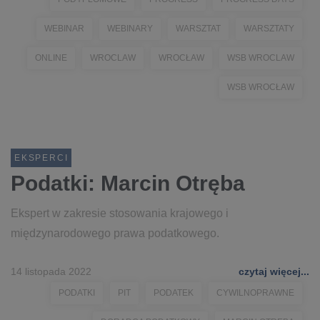
WEBINAR
WEBINARY
WARSZTAT
WARSZTATY
ONLINE
WROCLAW
WROCŁAW
WSB WROCLAW
WSB WROCŁAW
EKSPERCI
Podatki: Marcin Otręba
Ekspert w zakresie stosowania krajowego i
międzynarodowego prawa podatkowego.
14 listopada 2022
czytaj więcej...
PODATKI
PIT
PODATEK
CYWILNOPRAWNE