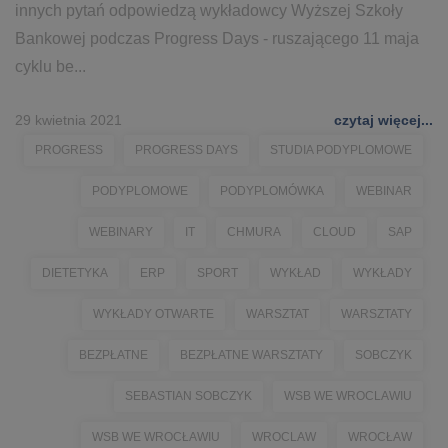
innych pytań odpowiedzą wykładowcy Wyższej Szkoły
Bankowej podczas Progress Days - ruszającego 11 maja
cyklu be...
29 kwietnia 2021
czytaj więcej...
PROGRESS
PROGRESS DAYS
STUDIA PODYPLOMOWE
PODYPLOMOWE
PODYPLOMÓWKA
WEBINAR
WEBINARY
IT
CHMURA
CLOUD
SAP
DIETETYKA
ERP
SPORT
WYKŁAD
WYKŁADY
WYKŁADY OTWARTE
WARSZTAT
WARSZTATY
BEZPŁATNE
BEZPŁATNE WARSZTATY
SOBCZYK
SEBASTIAN SOBCZYK
WSB WE WROCLAWIU
WSB WE WROCŁAWIU
WROCLAW
WROCŁAW