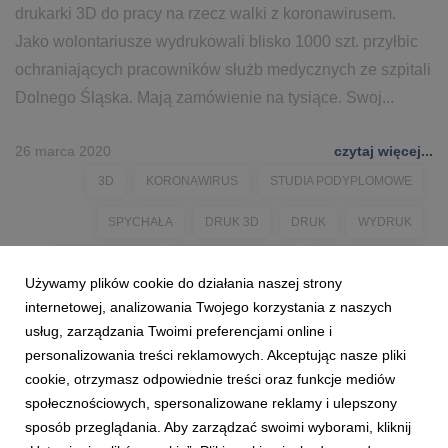
drukarki 3D do pracy na rzecz walki z koronawirusem.
Jako wolontariusze wydrukowali blisko 1000 szt. przyłbic
ochraniających pracowników służb medycznych ze szpitali
Dolnego Śląska. Mają zamówienie na tysiące. Swoj...
26 marca 2020
czytaj więcej...
3D
KORONAWIRUS
STUDIA PODYPLOMOWE
SPYCHAŁA
DRUK 3D
DRUK
WYDRUK
WOLONTARIAT
PIOTR SPYCHAŁA
WSB WROCLAW
Używamy plików cookie do działania naszej strony
WSB WROCŁAW
WROCŁAW
WROCLAW
internetowej, analizowania Twojego korzystania z naszych
usług, zarządzania Twoimi preferencjami online i
personalizowania treści reklamowych. Akceptując nasze pliki
cookie, otrzymasz odpowiednie treści oraz funkcje mediów
społecznościowych, spersonalizowane reklamy i ulepszony
sposób przeglądania. Aby zarządzać swoimi wyborami, kliknij