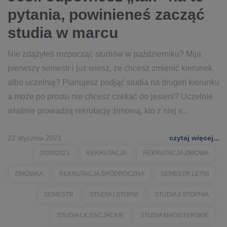
pytania, powinieneś zacząć
studia w marcu
Nie zdążyłeś rozpocząć studiów w październiku? Mija
pierwszy semestr i już wiesz, że chcesz zmienić kierunek
albo uczelnię? Planujesz podjąć studia na drugim kierunku
a może po prostu nie chcesz czekać do jesieni? Uczelnie
właśnie prowadzą rekrutację zimową, kto z niej s...
22 stycznia 2021
czytaj więcej...
2020/2021
REKRUTACJA
REKRUTACJA ZIMOWA
ZIMÓWKA
REKRUTACJA ŚRÓDROCZNA
SEMESTR LETNI
SEMESTR
STUDIA I STOPNI
STUDIA II STOPNIA
STUDIA LICENCJACKIE
STUDIA MAGISTERSKIE