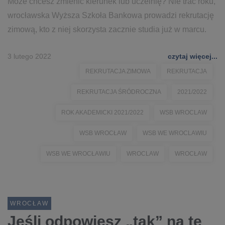
Może chcesz zmienić kierunek lub uczelnię? Nie trać roku,
wrocławska Wyższa Szkoła Bankowa prowadzi rekrutację
zimową, kto z niej skorzysta zacznie studia już w marcu.
3 lutego 2022
czytaj więcej...
REKRUTACJA ZIMOWA
REKRUTACJA
REKRUTACJA ŚRÓDROCZNA
2021/2022
ROK AKADEMICKI 2021/2022
WSB WROCLAW
WSB WROCŁAW
WSB WE WROCLAWIU
WSB WE WROCŁAWIU
WROCLAW
WROCŁAW
WROCŁAW
Jeśli odpowiesz „tak” na te