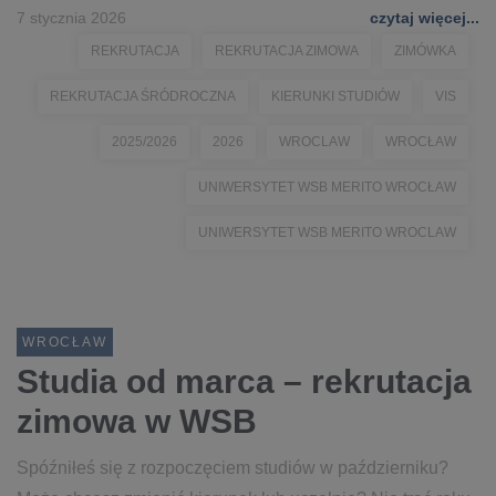
7 stycznia 2026
czytaj więcej...
REKRUTACJA
REKRUTACJA ZIMOWA
ZIMÓWKA
REKRUTACJA ŚRÓDROCZNA
KIERUNKI STUDIÓW
VIS
2025/2026
2026
WROCLAW
WROCŁAW
UNIWERSYTET WSB MERITO WROCŁAW
UNIWERSYTET WSB MERITO WROCLAW
WROCŁAW
Studia od marca – rekrutacja
zimowa w WSB
Spóźniłeś się z rozpoczęciem studiów w październiku?