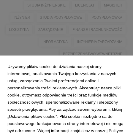
STUDIA INŻYNIERSKIE
LICENCJAT
MAGISTER
INŻYNIER
STUDIA PODYPLOMOWE
PODYPLOMÓWKA
LOGISTYKA
ZARZĄDZANIE
FINANSE I RACHUNKOWOŚĆ
INFORMATYKA
INŻYNIERIA ZARZĄDZANIA
BEZPIECZENSTWO WEWNETRZNE
Używamy plików cookie do działania naszej strony
BEZPIECZEŃSTWO WEWNĘTRZNE
KAMIŃSKI
internetowej, analizowania Twojego korzystania z naszych
RADOSŁAW KAMIŃSKI
ORZEŁ
ANNA ORZEŁ
usług, zarządzania Twoimi preferencjami online i
personalizowania treści reklamowych. Akceptując nasze pliki
MARZEC
MARCÓWKA
cookie, otrzymasz odpowiednie treści oraz funkcje mediów
społecznościowych, spersonalizowane reklamy i ulepszony
sposób przeglądania. Aby zarządzać swoimi wyborami, kliknij
„Ustawienia plików cookie”. Pliki cookie niezbędne są do
podstawowego funkcjonowania strony internetowej i nie mogą
być odrzucone. Więcej informacji znajdziesz w naszej Polityce