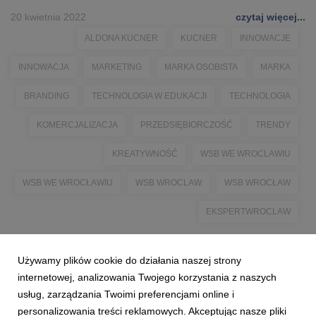
20 kwietnia 2022
czytaj więcej...
ALDONA KUCNER
KUCNER
INNOWACJE
INNOWACJA
MARKETING
MARKA OSOBISTA
MARKA
BRANDING
TECHNOLOGIA W EDUKACJI
TECHNOLOGIA
KOMERCJALIZACJA
PRZEDSIĘBIORCZOŚĆ
TRENDY
KREATYWNOŚĆ
WSB WE WROCLAWIU
WSB WE WROCŁAWIU
WSB WROCLAW
WSB WROCŁAW
EKSPERTWROCLAW
Używamy plików cookie do działania naszej strony
internetowej, analizowania Twojego korzystania z naszych
usług, zarządzania Twoimi preferencjami online i
personalizowania treści reklamowych. Akceptując nasze pliki