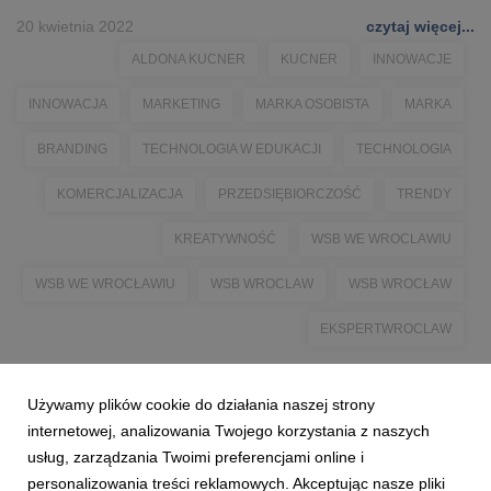
20 kwietnia 2022
czytaj więcej...
ALDONA KUCNER
KUCNER
INNOWACJE
INNOWACJA
MARKETING
MARKA OSOBISTA
MARKA
BRANDING
TECHNOLOGIA W EDUKACJI
TECHNOLOGIA
KOMERCJALIZACJA
PRZEDSIĘBIORCZOŚĆ
TRENDY
KREATYWNOŚĆ
WSB WE WROCLAWIU
WSB WE WROCŁAWIU
WSB WROCLAW
WSB WROCŁAW
EKSPERTWROCLAW
Używamy plików cookie do działania naszej strony
internetowej, analizowania Twojego korzystania z naszych
usług, zarządzania Twoimi preferencjami online i
personalizowania treści reklamowych. Akceptując nasze pliki