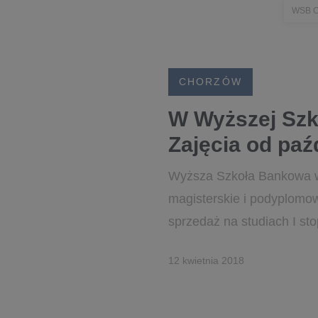
WSB 
CHORZÓW
W Wyższej Szko
Zajęcia od paź
Wyższa Szkoła Bankowa w C
magisterskie i podyplomow
sprzedaż na studiach I sto
12 kwietnia 2018