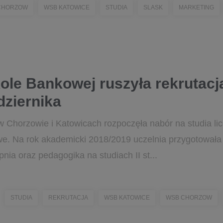
CHORZOW
WSB KATOWICE
STUDIA
SLASK
MARKETING
le Bankowej ruszyła rekrutacja
dziernika
horzowie i Katowicach rozpoczęła nabór na studia licen
e. Na rok akademicki 2018/2019 uczelnia przygotowała 
pnia oraz pedagogika na studiach II st...
STUDIA
REKRUTACJA
WSB KATOWICE
WSB CHORZOW