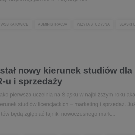
WSB KATOWICE
ADMINISTRACJA
WIZYTA STUDYJNA
SLASKI
stał nowy kierunek studiów dla
-u i sprzedaży
ko pierwsza uczelnia na Śląsku w najbliższym roku a
runek studiów licencjackich – marketing i sprzedaż. Już
tów będą zgłębiać tajniki nowoczesnego mark...