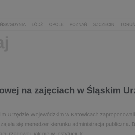
ŃSK/GDYNIA
ŁÓDŹ
OPOLE
POZNAŃ
SZCZECIN
TORU
owej na zajęciach w Śląskim Ur
kim Urzędzie Wojewódzkim w Katowicach zaproponowali
zajęła się menedżer kierunku administracja publiczna. B
ji rządowej, jak nie w instytucji, k...