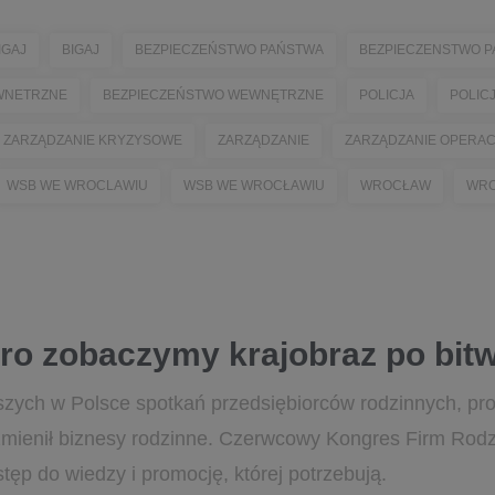
IGAJ
BIGAJ
BEZPIECZEŃSTWO PAŃSTWA
BEZPIECZENSTWO 
WNETRZNE
BEZPIECZEŃSTWO WEWNĘTRZNE
POLICJA
POLIC
ZARZĄDZANIE KRYZYSOWE
ZARZĄDZANIE
ZARZĄDZANIE OPERA
WSB WE WROCLAWIU
WSB WE WROCŁAWIU
WROCŁAW
WR
ro zobaczymy krajobraz po bitw
zych w Polsce spotkań przedsiębiorców rodzinnych, prof
k zmienił biznesy rodzinne. Czerwcowy Kongres Firm Ro
tęp do wiedzy i promocję, której potrzebują.