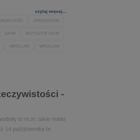
czytaj więcej...
ĘBIORCZOŚĆ
ZARZĄDZANIE
SAFIN
KRZYSZTOF SAFIN
WROCLAW
WROCŁAW
zeczywistości -
odniły to m.in. takie marki
ż 14 października br.