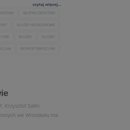
czytaj więcej...
PANSTWA
BEZPIECZEŃSTWO
JANT
SŁUŻBY MUNDUROWE
CYJNE
SŁUŻBY
SLUZBY
OCLAW
EKSPERTWROCLAW
ie
. Krzysztof Safin
dzinnych we Wrocławiu ma