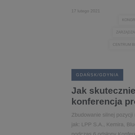
17 lutego 2021
KONGR
ZARZĄDZA
CENTRUM B
GDAŃSK/GDYNIA
Jak skutecznie
konferencja pr
Zbudowanie silnej pozycji 
jak: LPP S.A., Kemira, Blu
podczas 6 odsłony Konferen