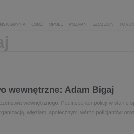
ŃSK/GDYNIA
ŁÓDŹ
OPOLE
POZNAŃ
SZCZECIN
TORU
o wewnętrzne: Adam Bigaj
czeństwa wewnętrznego. Podinspektor policji w stanie s
j organizacją, więziami społecznymi wśród policjantów oraz