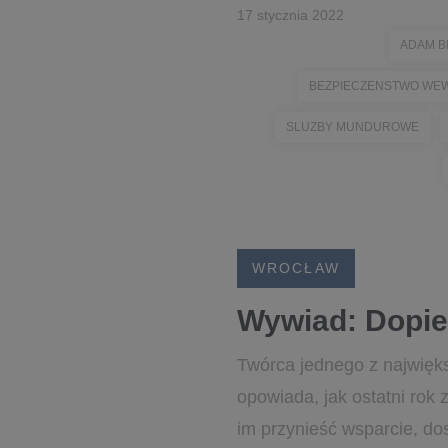
17 stycznia 2022
ADAM B
BEZPIECZENSTWO WE
SLUZBY MUNDUROWE
WROCŁAW
Wywiad: Dopie
Twórca jednego z najwięks
opowiada, jak ostatni ro
im przynieść wsparcie, dos