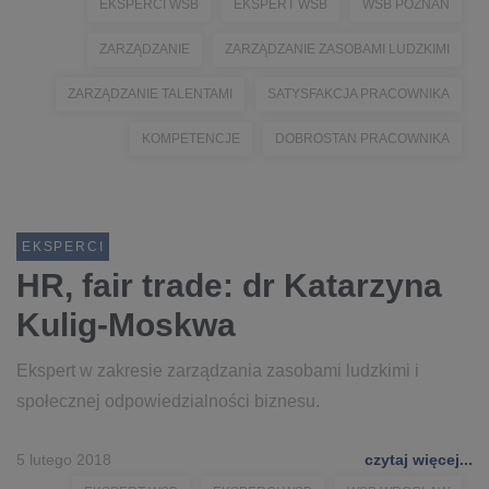
EKSPERCI WSB
EKSPERT WSB
WSB POZNAŃ
ZARZĄDZANIE
ZARZĄDZANIE ZASOBAMI LUDZKIMI
ZARZĄDZANIE TALENTAMI
SATYSFAKCJA PRACOWNIKA
KOMPETENCJE
DOBROSTAN PRACOWNIKA
EKSPERCI
HR, fair trade: dr Katarzyna
Kulig-Moskwa
Ekspert w zakresie zarządzania zasobami ludzkimi i
społecznej odpowiedzialności biznesu.
5 lutego 2018
czytaj więcej...