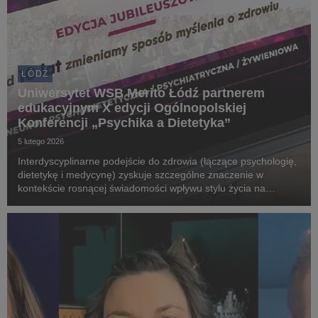
ŁÓDŹ
Uniwersytet WSB Merito Łódź partnerem
edukacyjnym X edycji Ogólnopolskiej
Konferencji „Psychika a Dietetyka”
5 lutego 2026
Interdyscyplinarne podejście do zdrowia (łączące psychologię,
dietetykę i medycynę) zyskuje szczególne znaczenie w
kontekście rosnącej świadomości wpływu stylu życia na
kondycję psychiczną. Jubileuszowa edycja ogólnopolskiej
konferencji „Psychika a Dietetyka” stanie się ...