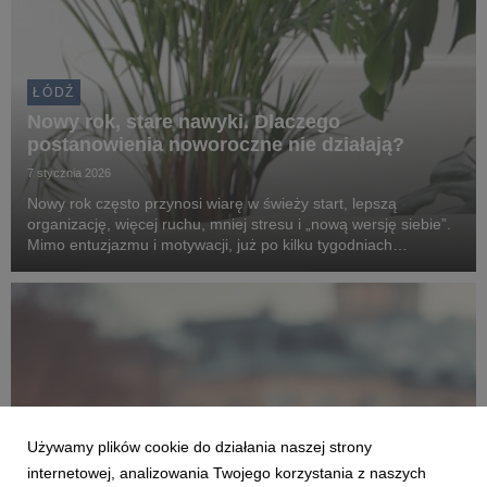
ŁÓDŹ
Nowy rok, stare nawyki. Dlaczego
postanowienia noworoczne nie działają?
7 stycznia 2026
Nowy rok często przynosi wiarę w świeży start, lepszą
organizację, więcej ruchu, mniej stresu i „nową wersję siebie”.
Mimo entuzjazmu i motywacji, już po kilku tygodniach
większość planów rozpływa się, a w ich miejsce pojawia się
rozczarowanie i poczucie winy. Sprawdź, d...
Używamy plików cookie do działania naszej strony
internetowej, analizowania Twojego korzystania z naszych