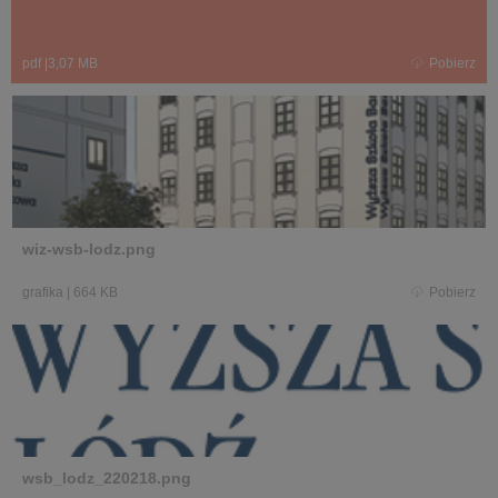
pdf
|
3,07 MB
Pobierz
wiz-wsb-lodz.png
grafika
|
664 KB
Pobierz
wsb_lodz_220218.png