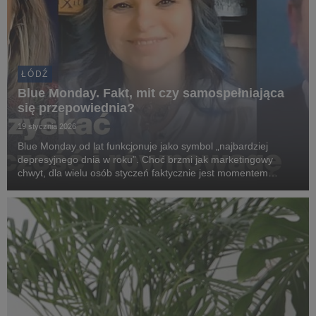
ŁÓDŹ
Blue Monday. Fakt, mit czy samospełniająca
się przepowiednia?
19 stycznia 2026
Blue Monday od lat funkcjonuje jako symbol „najbardziej
depresyjnego dnia w roku”. Choć brzmi jak marketingowy
chwyt, dla wielu osób styczeń faktycznie jest momentem
spadku energii, motywacji i nastroju. Krótkie dni, brak słońca,
zmęczenie po intensywnym końcu roku oraz ...