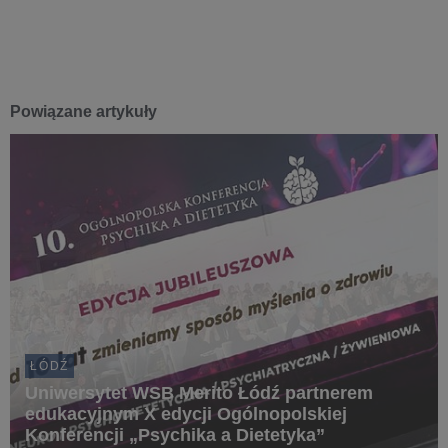
Powiązane artykuły
ŁÓDŹ
Uniwersytet WSB Merito Łódź partnerem
edukacyjnym X edycji Ogólnopolskiej
Konferencji „Psychika a Dietetyka”