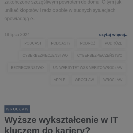
zakończone szczęśliwym powrotem do domu. O tym jak
unikać kłopotów i radzić sobie w trudnych sytuacjach
opowiadają e...
18 lipca 2024
czytaj więcej...
PODCAST
PODCASTY
PODRÓŻ
PODRÓŻE
CYBERBEZPIECZENSTWO
CYBERBEZPIECZEŃSTWO
BEZPIECZEŃSTWO
UNIWERSYTET WSB MERITO WROCŁAW
APPLE
WROCŁAW
WROCLAW
WROCŁAW
Wyższe wykształcenie w IT
kluczem do kariery?