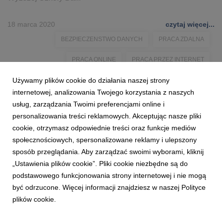
18 marca 2020
czytaj więcej...
BEZPIECZENSTWO DANYCH
PRACA ZDALNA
PRACA ONLINE
PRACA PRZEZ INTERNET
Używamy plików cookie do działania naszej strony
CYBERZAGROŻENIE
CYBERBEZPIECZENSTWO
internetowej, analizowania Twojego korzystania z naszych
KLAUDIA SKELNIK
KORONAWIRUS
PANDEMIA
usług, zarządzania Twoimi preferencjami online i
personalizowania treści reklamowych. Akceptując nasze pliki
EPIDEMIA
cookie, otrzymasz odpowiednie treści oraz funkcje mediów
społecznościowych, spersonalizowane reklamy i ulepszony
sposób przeglądania. Aby zarządzać swoimi wyborami, kliknij
„Ustawienia plików cookie”. Pliki cookie niezbędne są do
podstawowego funkcjonowania strony internetowej i nie mogą
być odrzucone. Więcej informacji znajdziesz w naszej Polityce
plików cookie.