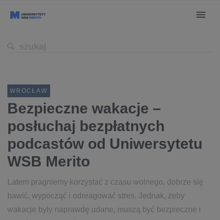
WROCŁAW
Bezpieczne wakacje –
posłuchaj bezpłatnych
podcastów od Uniwersytetu
WSB Merito
Latem pragniemy korzystać z czasu wolnego, dobrze się
bawić, wypocząć i odreagować stres. Jednak, żeby
wakacje były naprawdę udane, muszą być bezpieczne i