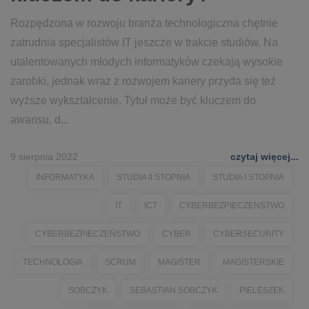
Rozpędzona w rozwoju branża technologiczna chętnie
zatrudnia specjalistów IT jeszcze w trakcie studiów. Na
utalentowanych młodych informatyków czekają wysokie
zarobki, jednak wraz z rozwojem kariery przyda się też
wyższe wykształcenie. Tytuł może być kluczem do
awansu, d...
9 sierpnia 2022
czytaj więcej...
INFORMATYKA
STUDIA II STOPNIA
STUDIA I STOPNIA
IT
ICT
CYBERBEZPIECZENSTWO
CYBERBEZPIECZEŃSTWO
CYBER
CYBERSECURITY
TECHNOLOGIA
SCRUM
MAGISTER
MAGISTERSKIE
SOBCZYK
SEBASTIAN SOBCZYK
PIELESZEK