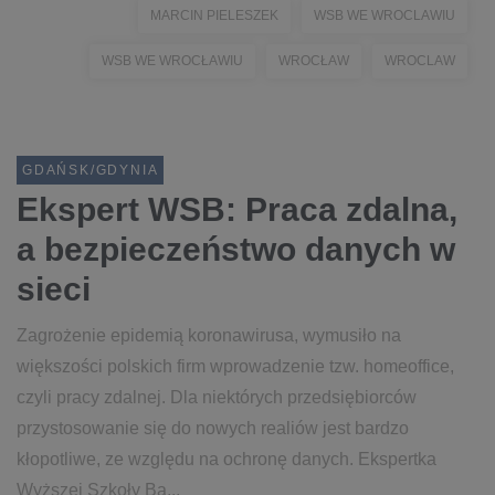
MARCIN PIELESZEK
WSB WE WROCLAWIU
WSB WE WROCŁAWIU
WROCŁAW
WROCLAW
GDAŃSK/GDYNIA
Ekspert WSB: Praca zdalna,
a bezpieczeństwo danych w
sieci
Zagrożenie epidemią koronawirusa, wymusiło na
większości polskich firm wprowadzenie tzw. homeoffice,
czyli pracy zdalnej. Dla niektórych przedsiębiorców
przystosowanie się do nowych realiów jest bardzo
kłopotliwe, ze względu na ochronę danych. Ekspertka
Wyższej Szkoły Ba...