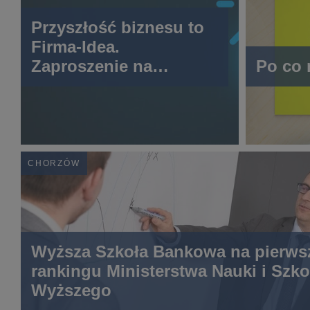
Przyszłość biznesu to
Firma-Idea.
Zaproszenie na
Po co
spotkanie z
ekonomistą prof.
Jerzym Hausnerem
CHORZÓW
Wyższa Szkoła Bankowa na pierws
rankingu Ministerstwa Nauki i Szko
Wyższego