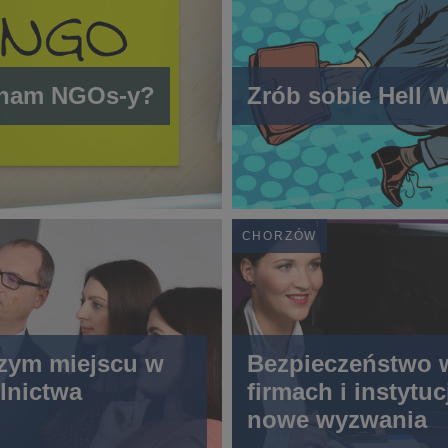
 nam NGOs-y?
Zrób sobie Hell 
CHORZÓW
zym miejscu w
Bezpieczeństwo 
lnictwa
firmach i instytuc
nowe wyzwania