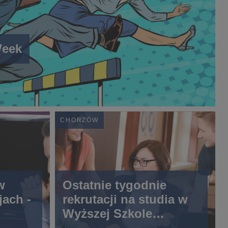
Week
CHORZÓW
w
Ostatnie tygodnie
jach -
rekrutacji na studia w
Wyższej Szkole
Bankowej