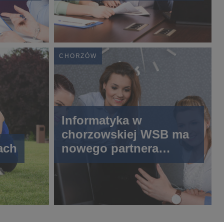
CHORZÓW
Informatyka w
chorzowskiej WSB ma
ach
nowego partnera
kierunku